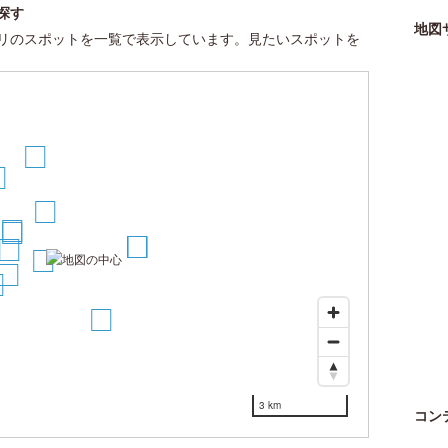
探す
地図
リのスポットを一覧で表示しています。見たいスポットを
10
2
4
3
11
12
13
5
1
6
14
3 km
コン