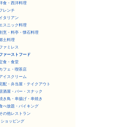
洋食・西洋料理
フレンチ
イタリアン
エスニック料理
割烹・料亭・懐石料理
郷土料理
ファミレス
ファーストフード
定食・食堂
カフェ・喫茶店
アイスクリーム
宅配・弁当屋・テイクアウト
居酒屋・バー・スナック
焼き鳥・串揚げ・串焼き
食べ放題・バイキング
その他レストラン
ショッピング