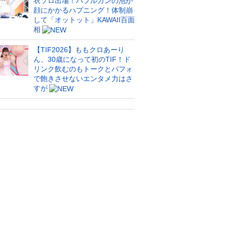
衣ソロ出場！バブルガンの泡が
顔にかかるハプニング！体制崩
して「オットット」KAWAII百面
相
【TIF2026】ももクロあーり
ん、30歳になって初のTIF！ド
リンク飲むのもトークとパフォ
で飽きさせないエンタメ力はさ
すが