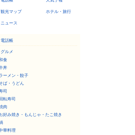
電話帳
天気予報
観光マップ
ホテル・旅行
ニュース
電話帳
グルメ
和食
牛丼
ラーメン・餃子
そば・うどん
寿司
回転寿司
焼肉
お好み焼き・もんじゃ・たこ焼き
鍋
中華料理