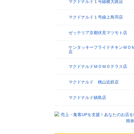
マクドナルド１号線横大路店
8
マクドナルド１号線上鳥羽店
9
ゼッテリア京都伏見マツモト店
10
ケンタッキーフライドチキンＭＯ
11
店
マクドナルドＭＯＭＯテラス店
12
マクドナルド 桃山近鉄店
13
マクドナルド槙島店
14