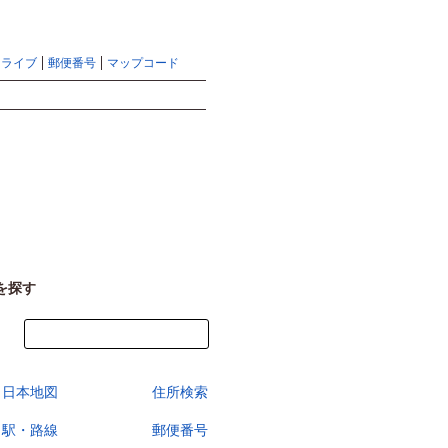
地図検索ならマピオントップ
ヘルプ
サイトマップ
ドライブ
郵便番号
マップコード
検索
を探す
今すぐ地図を見る
日本地図
住所検索
駅・路線
郵便番号