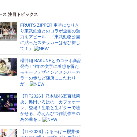
ース 注目トピックス
FRUITS ZIPPER 車掌になりき
り東武鉄道とのコラボ企画の魅
力をアピール！「東武動物公園
に貼ったステッカーはぜひ探し
て！」
櫻井翔 BAKUNEとのコラボ商品
発売！“翔”の文字に着想を得た
モチーフデザインとメンバーカ
ラーの赤など随所にこだわり
が…
【TIF2026】乃木坂46五百城茉
央、奥田いろはの「カフェオー
レ」登場！生歌と生ギターで聴
かせる。赤えんぴつ作詞作曲の
あの曲を…
【TIF2026】ふるっぱー櫻井優