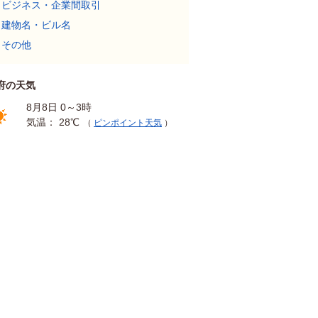
ビジネス・企業間取引
建物名・ビル名
その他
府の天気
8月8日 0～3時
気温： 28℃
（
ピンポイント天気
）