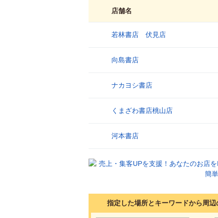
店舗名
若林書店 伏見店
1
向島書店
2
ナカヨシ書店
3
くまざわ書店桃山店
4
河本書店
5
指定した場所とキーワードから周辺