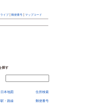
地図検索ならマピオントップ
ヘルプ
サイトマップ
ドライブ
郵便番号
マップコード
検索
を探す
今すぐ地図を見る
日本地図
住所検索
駅・路線
郵便番号