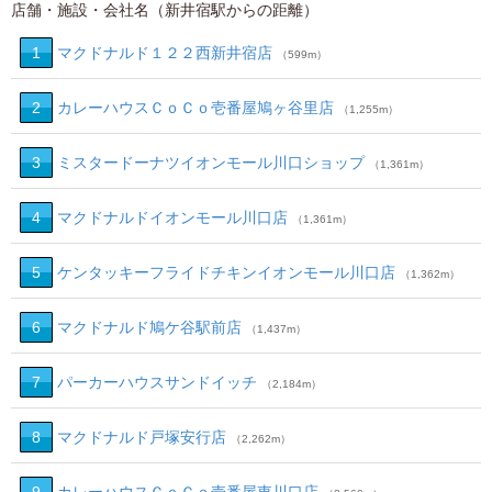
店舗・施設・会社名（新井宿駅からの距離）
1
マクドナルド１２２西新井宿店
（599m）
2
カレーハウスＣｏＣｏ壱番屋鳩ヶ谷里店
（1,255m）
3
ミスタードーナツイオンモール川口ショップ
（1,361m）
4
マクドナルドイオンモール川口店
（1,361m）
5
ケンタッキーフライドチキンイオンモール川口店
（1,362m）
6
マクドナルド鳩ケ谷駅前店
（1,437m）
7
パーカーハウスサンドイッチ
（2,184m）
8
マクドナルド戸塚安行店
（2,262m）