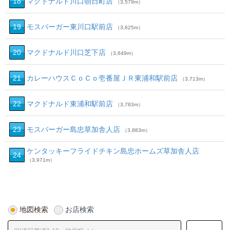
18
マクドナルド川口朝日町店
（3,579m）
19
モスバーガー東川口駅前店
（3,625m）
20
マクドナルド川口芝下店
（3,649m）
21
カレーハウスＣｏＣｏ壱番屋ＪＲ東浦和駅前店
（3,713m）
22
マクドナルド東浦和駅前店
（3,783m）
23
モスバーガー島忠草加舎人店
（3,883m）
ケンタッキーフライドチキン島忠ホームズ草加舎人店
24
（3,971m）
地図検索
お店検索