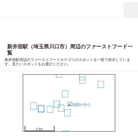
新井宿駅（埼玉県川口市）周辺のファーストフード一
覧
新井宿駅周辺のファーストフードカテゴリのスポットを一覧で表示していま
19
す。見たいスポットをお選びください。
16
10
9
8
17
1
3
4
5
20
2
11
12
13
14
15
7
6
3 km
18