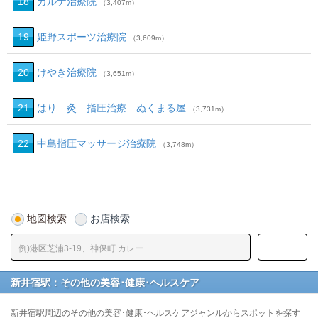
18
カルナ治療院
（3,407m）
19
姫野スポーツ治療院
（3,609m）
20
けやき治療院
（3,651m）
21
はり 灸 指圧治療 ぬくまる屋
（3,731m）
22
中島指圧マッサージ治療院
（3,748m）
地図検索
お店検索
新井宿駅：その他の美容･健康･ヘルスケア
新井宿駅周辺のその他の美容･健康･ヘルスケアジャンルからスポットを探す