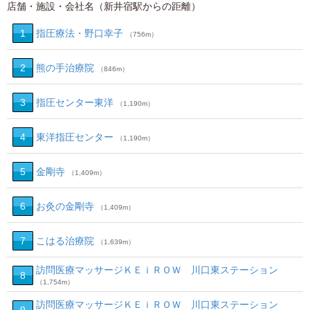
店舗・施設・会社名（新井宿駅からの距離）
1
指圧療法・野口幸子
（756m）
2
熊の手治療院
（846m）
3
指圧センター東洋
（1,190m）
4
東洋指圧センター
（1,190m）
5
金剛寺
（1,409m）
6
お灸の金剛寺
（1,409m）
7
こはる治療院
（1,639m）
訪問医療マッサージＫＥｉＲＯＷ 川口東ステーション
8
（1,754m）
訪問医療マッサージＫＥｉＲＯＷ 川口東ステーション