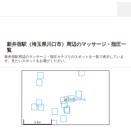
新井宿駅（埼玉県川口市）周辺のマッサージ・指圧一
覧
新井宿駅周辺のマッサージ・指圧カテゴリのスポットを一覧で表示していま
20
す。見たいスポットをお選びください。
18
12
16
15
5
6
2
1
14
3
4
19
13
7
8
9
10
11
3 km
17