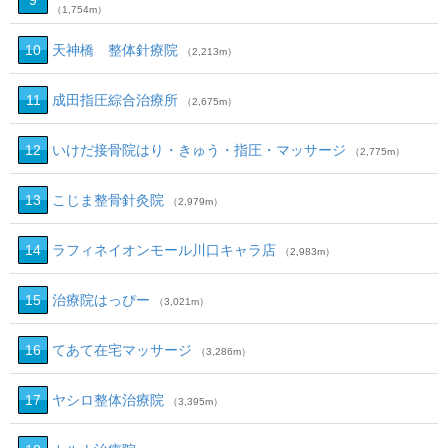
9
（1,754m）
10
天神橋 整体針療院
（2,213m）
11
成田指圧綜合治療所
（2,675m）
12
いけだ接骨院はり・きゅう・指圧・マッサージ
（2,775m）
13
こじま整骨針灸院
（2,979m）
14
ラフィネイオンモール川口キャラ店
（2,983m）
15
治療院はっぴー
（3,021m）
16
てあて在宅マッサージ
（3,286m）
17
ヤシロ整体治療院
（3,395m）