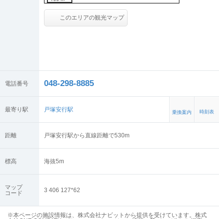
このエリアの観光マップ
048-298-8885
電話番号
最寄り駅
戸塚安行駅
時刻表
乗換案内
距離
戸塚安行駅から直線距離で530m
標高
海抜
5
m
マップ
3 406 127*62
コード
※本ページの施設情報は、株式会社ナビットから提供を受けています。株式