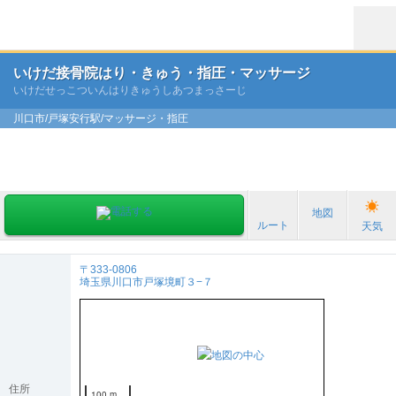
いけだ接骨院はり・きゅう・指圧・マッサージ
いけだせっこついんはりきゅうしあつまっさーじ
川口市/戸塚安行駅/マッサージ・指圧
地図
ルート
天気
〒333-0806
埼玉県川口市戸塚境町３−７
住所
100 m