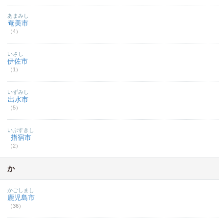
あまみし
奄美市
（4）
いさし
伊佐市
（1）
いずみし
出水市
（5）
いぶすきし
指宿市
（2）
か
かごしまし
鹿児島市
（36）