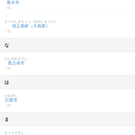
垂水市
（1）
とくのしまちょう（おおしまぐん）
徳之島町（大島郡）
（1）
な
にしのおもてし
西之表市
（1）
は
ひおきし
日置市
（2）
ま
まくらざきし