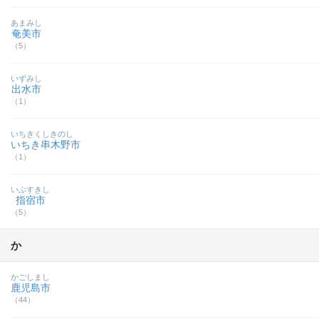
あまみし
奄美市
（5）
いずみし
出水市
（1）
いちきくしきのし
いちき串木野市
（1）
いぶすきし
指宿市
（5）
か
かごしまし
鹿児島市
（44）