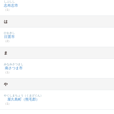
しぶしし
志布志市
（1）
は
ひおきし
日置市
（2）
ま
みなみさつまし
南さつま市
（1）
や
やくしまちょう（くまげぐん）
屋久島町（熊毛郡）
（1）