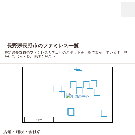
長野県長野市のファミレス一覧
長野県長野市のファミレスカテゴリのスポットを一覧で表示しています。見
たいスポットをお選びください。
15
12
11
19
13
4
7
5
1
6
10
14
2
3
8
9
16
17
3 km
18
店舗・施設・会社名