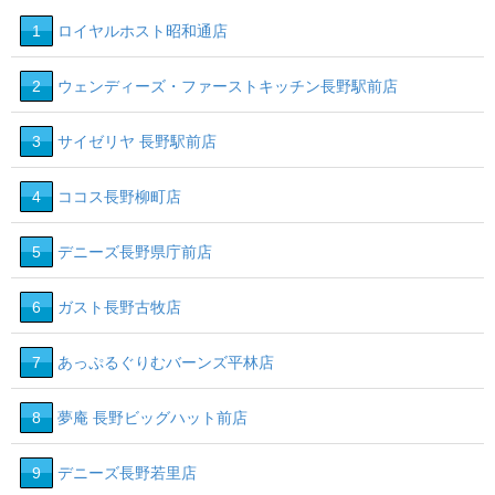
20
1
ロイヤルホスト昭和通店
2
ウェンディーズ・ファーストキッチン長野駅前店
3
サイゼリヤ 長野駅前店
4
ココス長野柳町店
5
デニーズ長野県庁前店
6
ガスト長野古牧店
7
あっぷるぐりむバーンズ平林店
8
夢庵 長野ビッグハット前店
9
デニーズ長野若里店