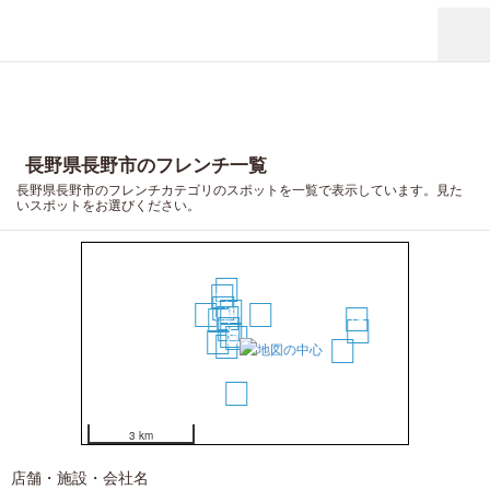
長野県長野市のフレンチ一覧
長野県長野市のフレンチカテゴリのスポットを一覧で表示しています。見た
いスポットをお選びください。
13
11
9
6
12
5
4
16
8
3
17
2
1
10
7
15
14
3 km
18
店舗・施設・会社名