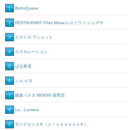
1
BistroQueue
2
RESTAURANT Chez Masa‐レストラン シェマサ‐
3
ビストロ ラシェット
4
エスカレーション
5
ばる車凛
6
シェ ヒロ
7
鎌倉パスタ MIDORI 長野店
8
La．Lumiere
9
サンクセンスＫ（ｃｉｎｑｓｅｎｓＫ）