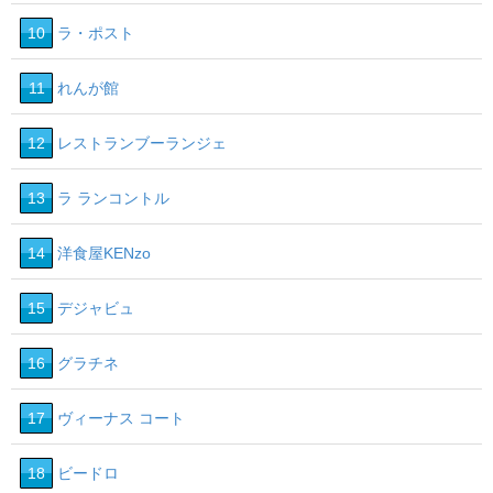
10
ラ・ポスト
11
れんが館
12
レストランブーランジェ
13
ラ ランコントル
14
洋食屋KENzo
15
デジャビュ
16
グラチネ
17
ヴィーナス コート
18
ビードロ