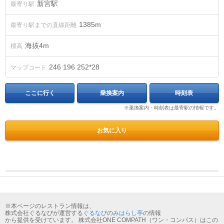
新宮駅
最寄り駅
1385m
最寄り駅までの直線距離
海抜
4
m
標高
246 196 252*28
マップコード
ここに行く
乗換案内
時刻表
※乗換案内・時刻表は最寄駅の情報です。
お気に入り
※本ページのレストラン情報は、
株式会社ぐるなびが運営する
ぐるなび
の
みはらし亭
の情報
から提供を受けています。 株式会社ONE COMPATH（ワン・コンパス）はこの