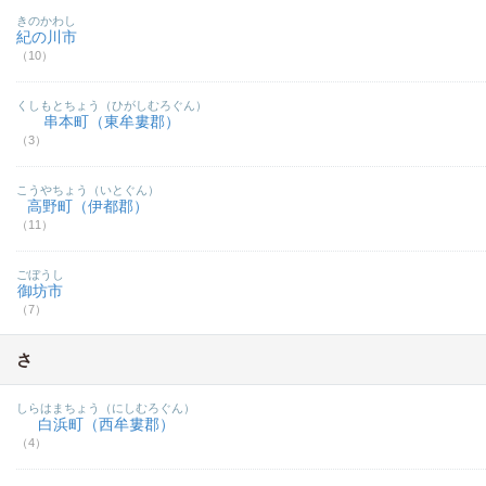
きのかわし
紀の川市
（10）
くしもとちょう（ひがしむろぐん）
串本町（東牟婁郡）
（3）
こうやちょう（いとぐん）
高野町（伊都郡）
（11）
ごぼうし
御坊市
（7）
さ
しらはまちょう（にしむろぐん）
白浜町（西牟婁郡）
（4）