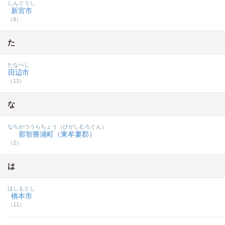
しんぐうし
新宮市
（9）
た
たなべし
田辺市
（13）
な
なちかつうらちょう（ひがしむろぐん）
那智勝浦町（東牟婁郡）
（2）
は
はしもとし
橋本市
（11）