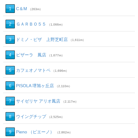
1
C＆M
（263m）
2
ＧＡＲＢＯ５５
（1,066m）
3
ドミノ・ピザ 上野芝町店
（1,611m）
4
ピザーラ 鳳店
（1,677m）
5
カフェオノマトペ
（1,696m）
6
PISOLA 堺旭ヶ丘店
（2,110m）
7
サイゼリヤ アリオ鳳店
（2,117m）
8
ウイングチップ
（2,525m）
9
Pieno （ピエーノ）
（2,862m）