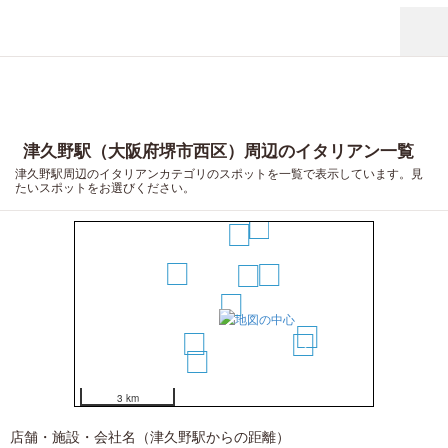
津久野駅（大阪府堺市西区）周辺のイタリアン一覧
津久野駅周辺のイタリアンカテゴリのスポットを一覧で表示しています。見
たいスポットをお選びください。
8
6
5
3
2
1
10
4
9
7
3 km
店舗・施設・会社名（津久野駅からの距離）