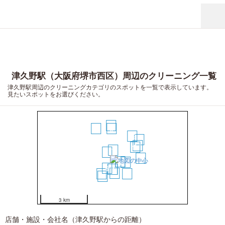
津久野駅（大阪府堺市西区）周辺のクリーニング一覧
津久野駅周辺のクリーニングカテゴリのスポットを一覧で表示しています。
見たいスポットをお選びください。
13
17
9
12
19
14
11
1
2
20
3
4
5
6
7
8
10
15
18
16
3 km
店舗・施設・会社名（津久野駅からの距離）