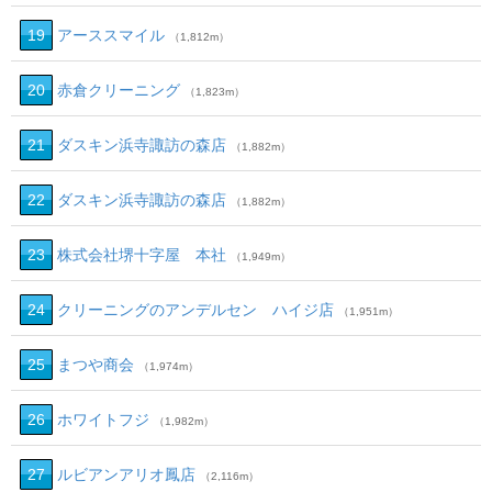
19
アーススマイル
（1,812m）
20
赤倉クリーニング
（1,823m）
21
ダスキン浜寺諏訪の森店
（1,882m）
22
ダスキン浜寺諏訪の森店
（1,882m）
23
株式会社堺十字屋 本社
（1,949m）
24
クリーニングのアンデルセン ハイジ店
（1,951m）
25
まつや商会
（1,974m）
26
ホワイトフジ
（1,982m）
27
ルビアンアリオ鳳店
（2,116m）