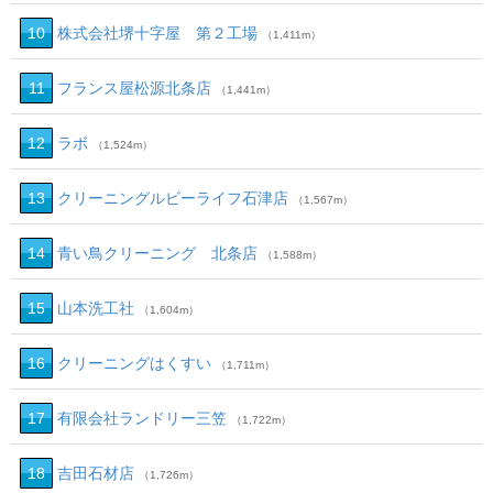
10
株式会社堺十字屋 第２工場
（1,411m）
11
フランス屋松源北条店
（1,441m）
12
ラボ
（1,524m）
13
クリーニングルビーライフ石津店
（1,567m）
14
青い鳥クリーニング 北条店
（1,588m）
15
山本洗工社
（1,604m）
16
クリーニングはくすい
（1,711m）
17
有限会社ランドリー三笠
（1,722m）
18
吉田石材店
（1,726m）