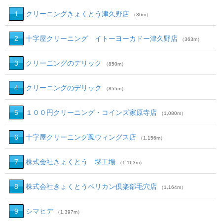
1
クリーニングきょくとう津久野店
（36m）
2
十字屋クリーニング イトーヨーカドー津久野店
（363m）
3
クリーニングのデリック
（850m）
4
クリーニングのデリック
（855m）
5
１００円クリーニング・コインズ家原寺店
（1,080m）
6
十字屋クリーニング鳳ウィングス店
（1,156m）
7
株式会社きょくとう 堺工場
（1,163m）
8
株式会社きょくとうペリカン倶楽部毛穴店
（1,164m）
9
シマヒデ
（1,397m）