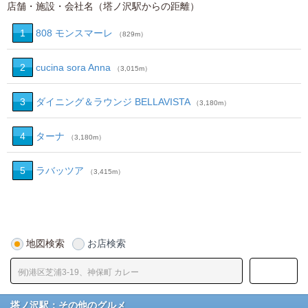
店舗・施設・会社名（塔ノ沢駅からの距離）
1
808 モンスマーレ
（829m）
2
cucina sora Anna
（3,015m）
3
ダイニング＆ラウンジ BELLAVISTA
（3,180m）
4
ターナ
（3,180m）
5
ラバッツア
（3,415m）
地図検索
お店検索
塔ノ沢駅：その他のグルメ