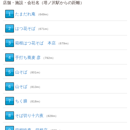
店舗・施設・会社名（塔ノ沢駅からの距離）
1
たまだれ庵
（649m）
2
はつ花そば
（671m）
3
箱根はつ花そば 本店
（679m）
4
手打ち蕎麦 彦
（792m）
5
山そば
（801m）
6
山そば
（813m）
7
ちく膳
（818m）
8
そば切り十六夜
（828m）