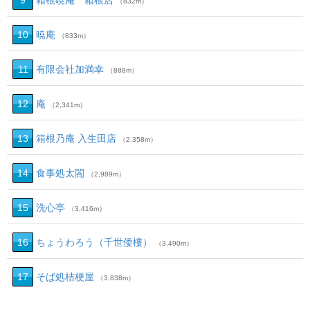
9
箱根暁庵 箱根店
（832m）
10
暁庵
（833m）
11
有限会社加満幸
（888m）
12
庵
（2,341m）
13
箱根乃庵 入生田店
（2,358m）
14
食事処太閤
（2,989m）
15
洗心亭
（3,416m）
16
ちょうわろう（千世倭樓）
（3,490m）
17
そば処桔梗屋
（3,838m）