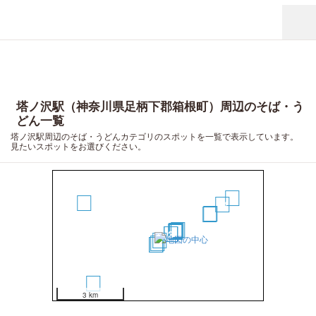
塔ノ沢駅（神奈川県足柄下郡箱根町）周辺のそば・う
どん一覧
塔ノ沢駅周辺のそば・うどんカテゴリのスポットを一覧で表示しています。
見たいスポットをお選びください。
16
15
14
13
12
11
6
8
5
7
2
3
1
4
10
9
17
3 km