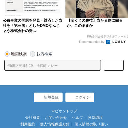
公費事業の問題を発見・対応した当
【宝くじの裏技】当たる側に回る
社を「第三者」としたDMOなんじ
か、このままか
ょう株式会社の発...
PR(合同会社デジタルファーム )
Recommended by
地図検索
お店検索
新規登録
ログイン
マピオントップ
会社概要
お問い合わせ
ヘルプ
推奨環境
利用規約
個人情報保護方針
個人情報の取り扱い