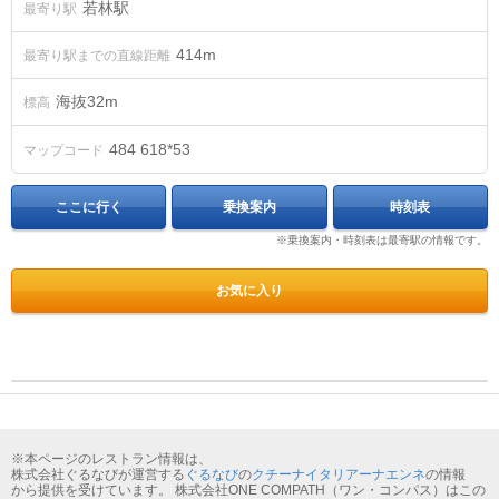
若林駅
最寄り駅
414m
最寄り駅までの直線距離
海抜
32
m
標高
484 618*53
マップコード
ここに行く
乗換案内
時刻表
※乗換案内・時刻表は最寄駅の情報です。
お気に入り
※本ページのレストラン情報は、
株式会社ぐるなびが運営する
ぐるなび
の
クチーナイタリアーナエンネ
の情報
から提供を受けています。 株式会社ONE COMPATH（ワン・コンパス）はこの