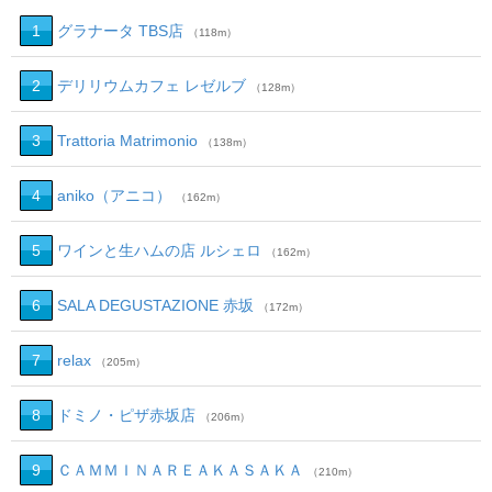
1
グラナータ TBS店
（118m）
2
デリリウムカフェ レゼルブ
（128m）
3
Trattoria Matrimonio
（138m）
4
aniko（アニコ）
（162m）
5
ワインと生ハムの店 ルシェロ
（162m）
6
SALA DEGUSTAZIONE 赤坂
（172m）
7
relax
（205m）
8
ドミノ・ピザ赤坂店
（206m）
9
ＣＡＭＭＩＮＡＲＥＡＫＡＳＡＫＡ
（210m）