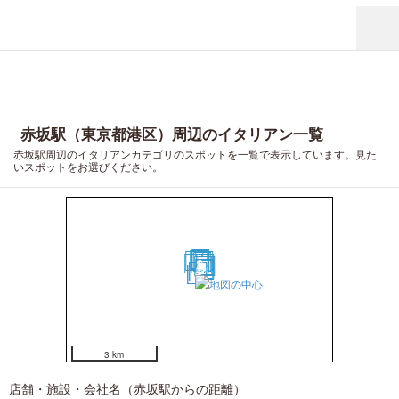
赤坂駅（東京都港区）周辺のイタリアン一覧
赤坂駅周辺のイタリアンカテゴリのスポットを一覧で表示しています。見た
いスポットをお選びください。
17
14
18
12
10
16
9
15
1
2
13
7
11
3
5
8
4
6
19
20
3 km
店舗・施設・会社名（赤坂駅からの距離）