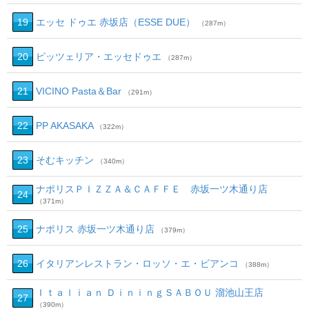
19
エッセ ドゥエ 赤坂店（ESSE DUE）
（287m）
20
ピッツェリア・エッセドゥエ
（287m）
21
VICINO Pasta＆Bar
（291m）
22
PP AKASAKA
（322m）
23
そむキッチン
（340m）
ナポリスＰＩＺＺＡ＆ＣＡＦＦＥ 赤坂一ツ木通り店
24
（371m）
25
ナポリス 赤坂一ツ木通り店
（379m）
26
イタリアンレストラン・ロッソ・エ・ビアンコ
（388m）
Ｉｔａｌｉａｎ ＤｉｎｉｎｇＳＡＢＯＵ 溜池山王店
27
（390m）