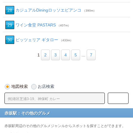
28
カジュアルDiningロッソエビアンコ
（390m）
29
ワイン食堂 PASTARS
（407m）
30
ピッツェリア ギタロー
（433m）
1
2
3
4
5
…
7
地図検索
お店検索
赤坂駅：その他のグルメ
赤坂駅周辺のその他のグルメジャンルからスポットを探すことができます。