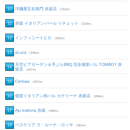
10
洋麺屋五右衛門 赤坂店
（212m）
11
赤坂 イタリアンバール リチェット
（216m）
12
インフィニートヒロ
（232m）
13
aLuca
（236m）
天空ビアガーデン＆手ぶらBBQ 完全個室バル TOMBOY 赤
14
坂店
（247m）
15
Cerbaia
（257m）
16
個室イタリアン肉バル カテリーナ 赤坂店
（266m）
17
Aju trattoria 赤坂
（280m）
18
ペスケリア ラ・ルーナ・ロッサ
（281m）