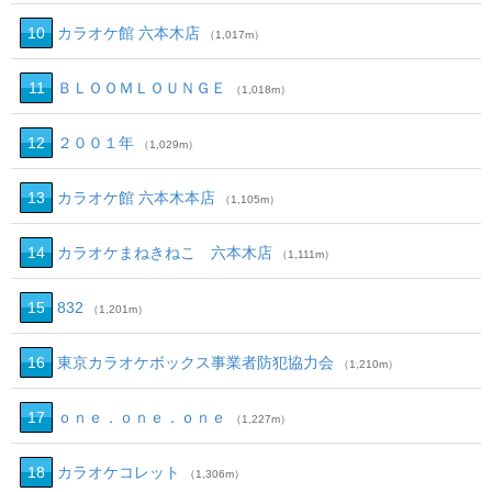
10
カラオケ館 六本木店
（1,017m）
11
ＢＬＯＯＭＬＯＵＮＧＥ
（1,018m）
12
２００１年
（1,029m）
13
カラオケ館 六本木本店
（1,105m）
14
カラオケまねきねこ 六本木店
（1,111m）
15
832
（1,201m）
16
東京カラオケボックス事業者防犯協力会
（1,210m）
17
ｏｎｅ．ｏｎｅ．ｏｎｅ
（1,227m）
18
カラオケコレット
（1,306m）