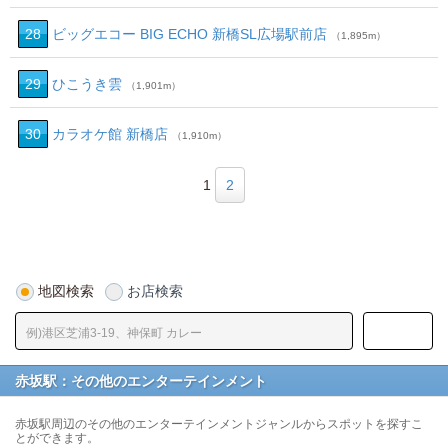
28
ビッグエコー BIG ECHO 新橋SL広場駅前店
（1,895m）
29
ひこうき雲
（1,901m）
30
カラオケ館 新橋店
（1,910m）
1
2
地図検索
お店検索
赤坂駅：その他のエンターテインメント
赤坂駅周辺のその他のエンターテインメントジャンルからスポットを探すこ
とができます。