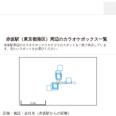
赤坂駅（東京都港区）周辺のカラオケボックス一覧
赤坂駅周辺のカラオケボックスカテゴリのスポットを一覧で表示していま
す。見たいスポットをお選びください。
16
8
7
6
5
4
2
3
1
18
19
9
10
12
11
15
14
13
17
20
3 km
店舗・施設・会社名（赤坂駅からの距離）