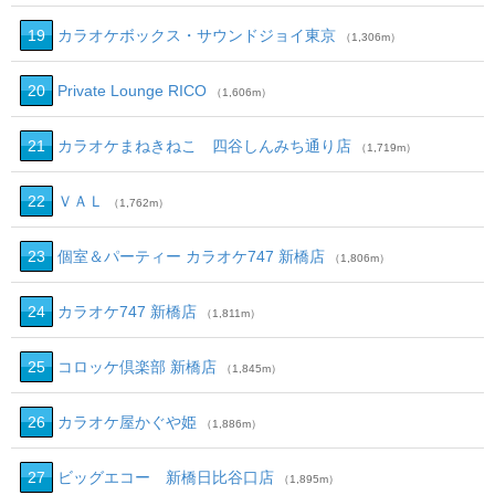
19
カラオケボックス・サウンドジョイ東京
（1,306m）
20
Private Lounge RICO
（1,606m）
21
カラオケまねきねこ 四谷しんみち通り店
（1,719m）
22
ＶＡＬ
（1,762m）
23
個室＆パーティー カラオケ747 新橋店
（1,806m）
24
カラオケ747 新橋店
（1,811m）
25
コロッケ倶楽部 新橋店
（1,845m）
26
カラオケ屋かぐや姫
（1,886m）
27
ビッグエコー 新橋日比谷口店
（1,895m）