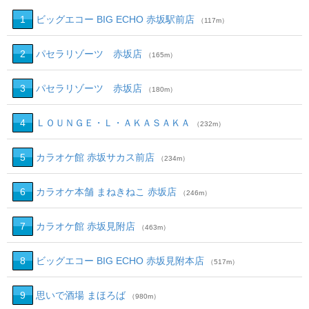
1
ビッグエコー BIG ECHO 赤坂駅前店
（117m）
2
パセラリゾーツ 赤坂店
（165m）
3
パセラリゾーツ 赤坂店
（180m）
4
ＬＯＵＮＧＥ・Ｌ・ＡＫＡＳＡＫＡ
（232m）
5
カラオケ館 赤坂サカス前店
（234m）
6
カラオケ本舗 まねきねこ 赤坂店
（246m）
7
カラオケ館 赤坂見附店
（463m）
8
ビッグエコー BIG ECHO 赤坂見附本店
（517m）
9
思いで酒場 まほろば
（980m）