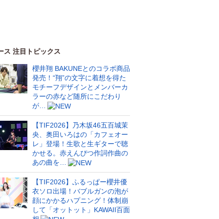
ース 注目トピックス
櫻井翔 BAKUNEとのコラボ商品
発売！“翔”の文字に着想を得た
モチーフデザインとメンバーカ
ラーの赤など随所にこだわり
が…
【TIF2026】乃木坂46五百城茉
央、奥田いろはの「カフェオー
レ」登場！生歌と生ギターで聴
かせる。赤えんぴつ作詞作曲の
あの曲を…
【TIF2026】ふるっぱー櫻井優
衣ソロ出場！バブルガンの泡が
顔にかかるハプニング！体制崩
して「オットット」KAWAII百面