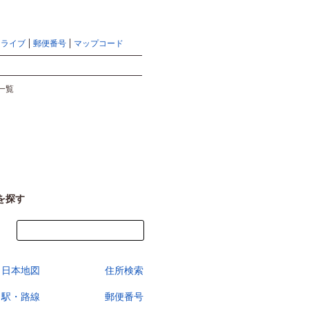
地図検索ならマピオントップ
ヘルプ
サイトマップ
ドライブ
郵便番号
マップコード
検索
一覧
を探す
今すぐ地図を見る
日本地図
住所検索
駅・路線
郵便番号