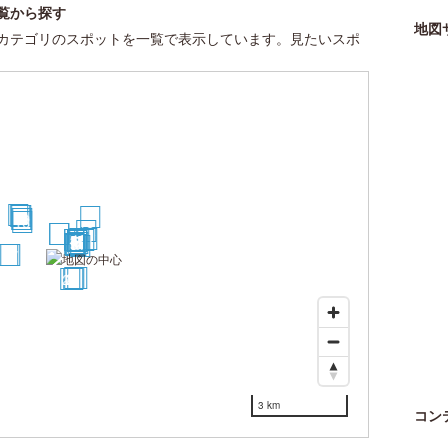
覧から探す
地図
カテゴリのスポットを一覧で表示しています。見たいスポ
24
22
21
28
20
19
16
18
1
2
13
17
3
4
15
11
8
9
12
5
10
6
7
14
30
27
25
29
23
26
3 km
コン