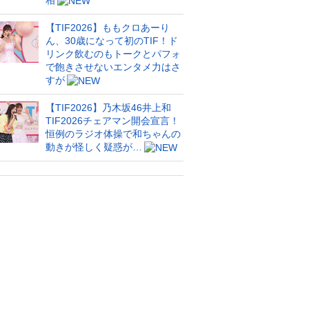
相
【TIF2026】ももクロあーり
ん、30歳になって初のTIF！ド
リンク飲むのもトークとパフォ
で飽きさせないエンタメ力はさ
すが
【TIF2026】乃木坂46井上和
TIF2026チェアマン開会宣言！
恒例のラジオ体操で和ちゃんの
動きが怪しく疑惑が…