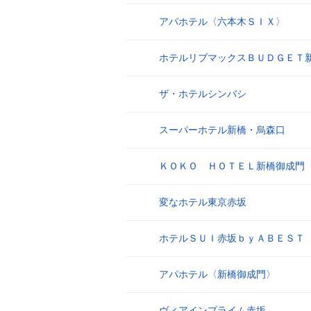
アパホテル〈六本木ＳＩＸ〉
17
ホテルリブマックスＢＵＤＧＥＴ
18
ザ・ホテルシンバシ
19
スーパーホテル新橋・烏森口
20
ＫＯＫＯ ＨＯＴＥＬ新橋御成門
21
変なホテル東京赤坂
22
ホテルＳＵＩ赤坂ｂｙＡＢＥＳＴ
23
アパホテル〈新橋御成門〉
24
ヴィアインプライム赤坂
25