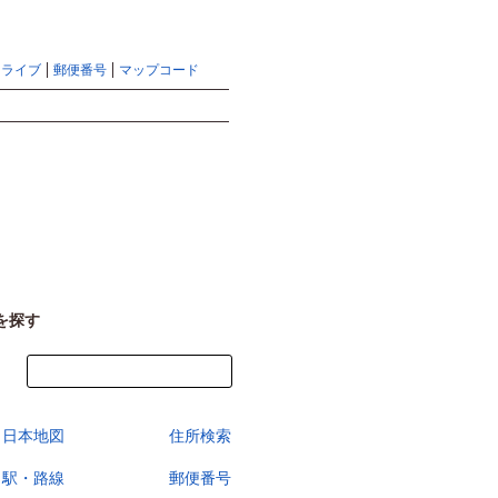
地図検索ならマピオントップ
ヘルプ
サイトマップ
ドライブ
郵便番号
マップコード
検索
を探す
今すぐ地図を見る
日本地図
住所検索
駅・路線
郵便番号