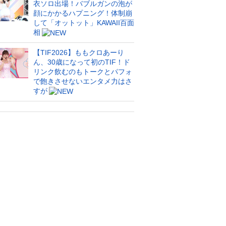
衣ソロ出場！バブルガンの泡が
顔にかかるハプニング！体制崩
して「オットット」KAWAII百面
相
【TIF2026】ももクロあーり
ん、30歳になって初のTIF！ド
リンク飲むのもトークとパフォ
で飽きさせないエンタメ力はさ
すが