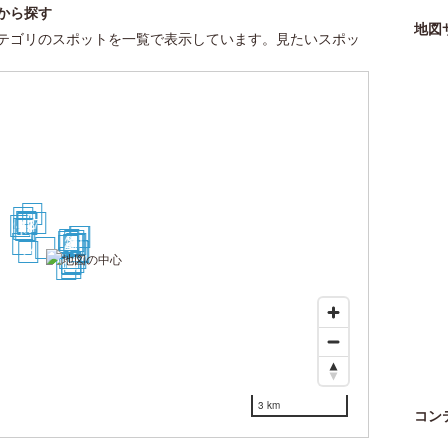
から探す
地図
テゴリのスポットを一覧で表示しています。見たいスポッ
26
30
25
22
7
16
29
23
14
12
15
3
5
2
17
9
6
8
4
1
13
11
19
10
20
24
18
21
28
27
3 km
コン