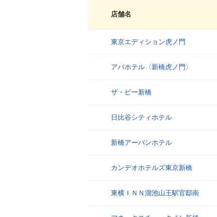
店舗名
東京エディション虎ノ門
1
アパホテル〈新橋虎ノ門〉
2
ザ・ビー新橋
3
日比谷シティホテル
4
新橋アーバンホテル
5
カンデオホテルズ東京新橋
6
東横ＩＮＮ溜池山王駅官邸南
7