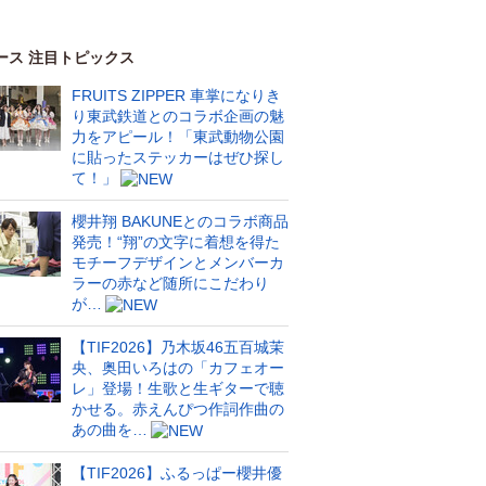
ース 注目トピックス
FRUITS ZIPPER 車掌になりき
り東武鉄道とのコラボ企画の魅
力をアピール！「東武動物公園
に貼ったステッカーはぜひ探し
て！」
櫻井翔 BAKUNEとのコラボ商品
発売！“翔”の文字に着想を得た
モチーフデザインとメンバーカ
ラーの赤など随所にこだわり
が…
【TIF2026】乃木坂46五百城茉
央、奥田いろはの「カフェオー
レ」登場！生歌と生ギターで聴
かせる。赤えんぴつ作詞作曲の
あの曲を…
【TIF2026】ふるっぱー櫻井優