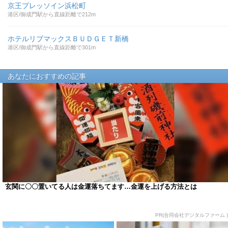
京王プレッソイン浜松町
港区/御成門駅から直線距離で212m
ホテルリブマックスＢＵＤＧＥＴ新橋
港区/御成門駅から直線距離で301m
あなたにおすすめの記事
玄関に〇〇置いてる人は金運落ちてます…金運を上げる方法とは
PR(合同会社デジタルファーム )