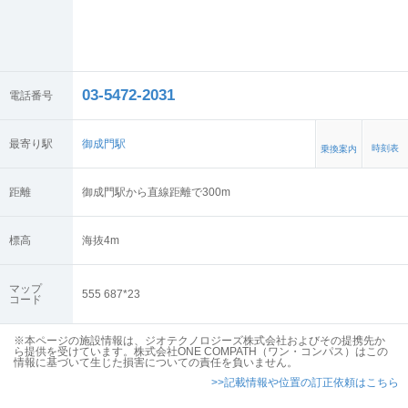
03-5472-2031
電話番号
最寄り駅
御成門駅
時刻表
乗換案内
距離
御成門駅から直線距離で300m
標高
海抜
4
m
マップ
555 687*23
コード
※本ページの施設情報は、ジオテクノロジーズ株式会社およびその提携先か
ら提供を受けています。株式会社ONE COMPATH（ワン・コンパス）はこの
情報に基づいて生じた損害についての責任を負いません。
>>記載情報や位置の訂正依頼はこちら