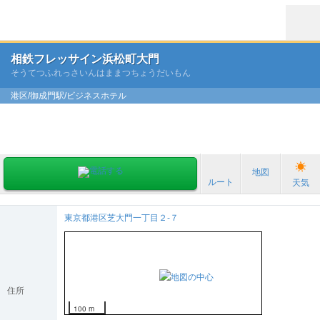
相鉄フレッサイン浜松町大門
そうてつふれっさいんはままつちょうだいもん
港区/御成門駅/ビジネスホテル
地図
ルート
天気
東京都港区芝大門一丁目２-７
住所
100 m