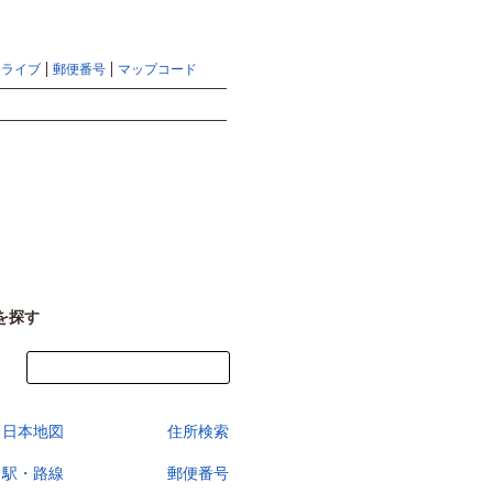
地図検索ならマピオントップ
ヘルプ
サイトマップ
ドライブ
郵便番号
マップコード
検索
を探す
今すぐ地図を見る
日本地図
住所検索
駅・路線
郵便番号