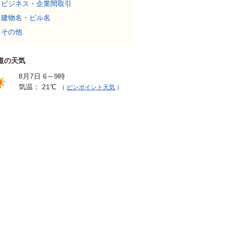
ビジネス・企業間取引
建物名・ビル名
その他
道の天気
8月7日 6～9時
気温： 21℃
（
ピンポイント天気
）