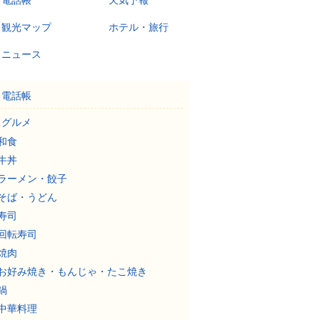
電話帳
天気予報
観光マップ
ホテル・旅行
ニュース
電話帳
グルメ
和食
牛丼
ラーメン・餃子
そば・うどん
寿司
回転寿司
焼肉
お好み焼き・もんじゃ・たこ焼き
鍋
中華料理