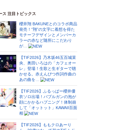
ース 注目トピックス
櫻井翔 BAKUNEとのコラボ商品
発売！“翔”の文字に着想を得た
モチーフデザインとメンバーカ
ラーの赤など随所にこだわり
が…
【TIF2026】乃木坂46五百城茉
央、奥田いろはの「カフェオー
レ」登場！生歌と生ギターで聴
かせる。赤えんぴつ作詞作曲の
あの曲を…
【TIF2026】ふるっぱー櫻井優
衣ソロ出場！バブルガンの泡が
顔にかかるハプニング！体制崩
して「オットット」KAWAII百面
相
【TIF2026】ももクロあーり