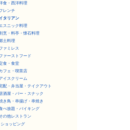
洋食・西洋料理
フレンチ
イタリアン
エスニック料理
割烹・料亭・懐石料理
郷土料理
ファミレス
ファーストフード
定食・食堂
カフェ・喫茶店
アイスクリーム
宅配・弁当屋・テイクアウト
居酒屋・バー・スナック
焼き鳥・串揚げ・串焼き
食べ放題・バイキング
その他レストラン
ショッピング