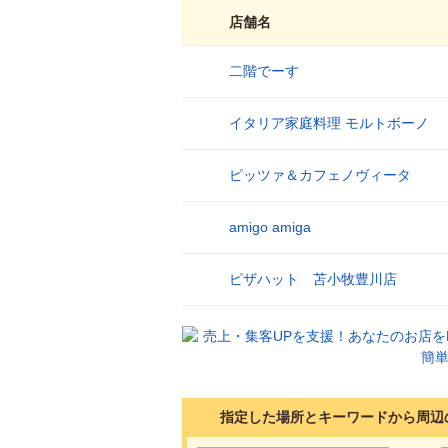
店舗名
二階でーす
1
イタリア家庭料理 モルトボーノ
2
ピッツァ＆カフェノヴィータ
3
amigo amiga
4
ピザハット 苫小牧豊川店
5
指定した場所とキーワードから周辺