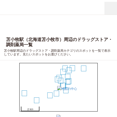
苫小牧駅（北海道苫小牧市）周辺のドラッグストア・
調剤薬局一覧
苫小牧駅周辺のドラッグストア・調剤薬局カテゴリのスポットを一覧で表示
しています。見たいスポットをお選びください。
11
9
13
10
7
6
20
16
15
5
2
17
18
19
1
3
14
4
8
12
2 km