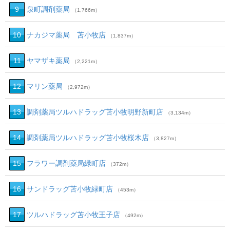
9
泉町調剤薬局
（1,766m）
10
ナカジマ薬局 苫小牧店
（1,837m）
11
ヤマザキ薬局
（2,221m）
12
マリン薬局
（2,972m）
13
調剤薬局ツルハドラッグ苫小牧明野新町店
（3,134m）
14
調剤薬局ツルハドラッグ苫小牧桜木店
（3,827m）
15
フラワー調剤薬局緑町店
（372m）
16
サンドラッグ苫小牧緑町店
（453m）
17
ツルハドラッグ苫小牧王子店
（492m）