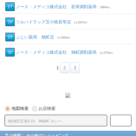
27
ノース・メディコ株式会社 若草調剤薬局
（999m）
28
ツルハドラッグ苫小牧若草店
（1,067m）
29
ふじい薬局 旭町店
（1,068m）
30
ノース・メディコ株式会社 旭町調剤薬局
（1,070m）
1
2
3
地図検索
お店検索
苫小牧駅：その他のショッピング