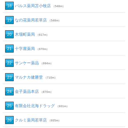
18
パルス薬局苫小牧店
（548m）
19
なの花薬局若草店
（548m）
20
木場町薬局
（617m）
21
十字屋薬局
（670m）
22
サンケー薬品
（694m）
23
マルナカ健勝堂
（710m）
24
金子薬品本店
（870m）
25
有限会社北海ドラッグ
（931m）
26
クルミ薬局若草店
（935m）