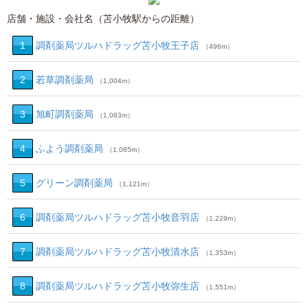
店舗・施設・会社名（苫小牧駅からの距離）
1
調剤薬局ツルハドラッグ苫小牧王子店
（496m）
2
若草調剤薬局
（1,004m）
3
旭町調剤薬局
（1,083m）
4
ふよう調剤薬局
（1,085m）
5
グリーン調剤薬局
（1,121m）
6
調剤薬局ツルハドラッグ苫小牧音羽店
（1,229m）
7
調剤薬局ツルハドラッグ苫小牧清水店
（1,353m）
8
調剤薬局ツルハドラッグ苫小牧弥生店
（1,551m）