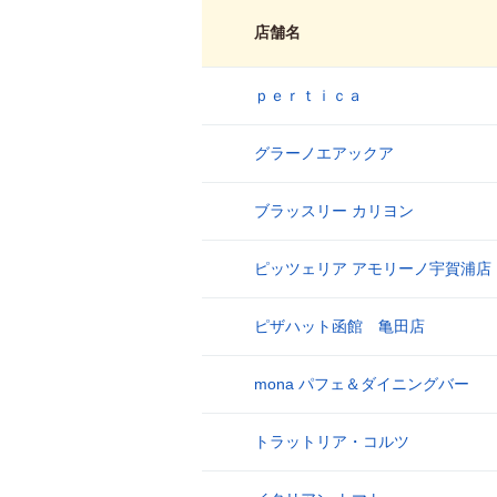
店舗名
ｐｅｒｔｉｃａ
1
グラーノエアックア
2
ブラッスリー カリヨン
3
ピッツェリア アモリーノ宇賀浦店
4
ピザハット函館 亀田店
5
mona パフェ＆ダイニングバー
6
トラットリア・コルツ
7