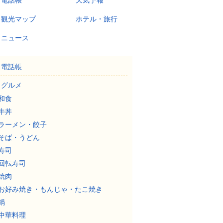
電話帳
天気予報
観光マップ
ホテル・旅行
ニュース
電話帳
グルメ
和食
牛丼
ラーメン・餃子
そば・うどん
寿司
回転寿司
焼肉
お好み焼き・もんじゃ・たこ焼き
鍋
中華料理