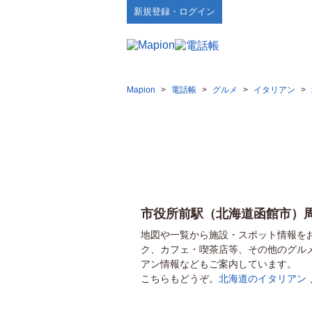
新規登録・ログイン
Mapion
>
電話帳
>
グルメ
>
イタリアン
>
市役所前駅（北海道函館市）
地図や一覧から施設・スポット情報を
ク、カフェ・喫茶店等、その他のグル
アン情報などもご案内しています。
こちらもどうぞ。
北海道のイタリアン