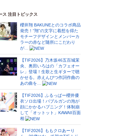
ース 注目トピックス
櫻井翔 BAKUNEとのコラボ商品
発売！“翔”の文字に着想を得た
モチーフデザインとメンバーカ
ラーの赤など随所にこだわり
が…
【TIF2026】乃木坂46五百城茉
央、奥田いろはの「カフェオー
レ」登場！生歌と生ギターで聴
かせる。赤えんぴつ作詞作曲の
あの曲を…
【TIF2026】ふるっぱー櫻井優
衣ソロ出場！バブルガンの泡が
顔にかかるハプニング！体制崩
して「オットット」KAWAII百面
相
【TIF2026】ももクロあーり