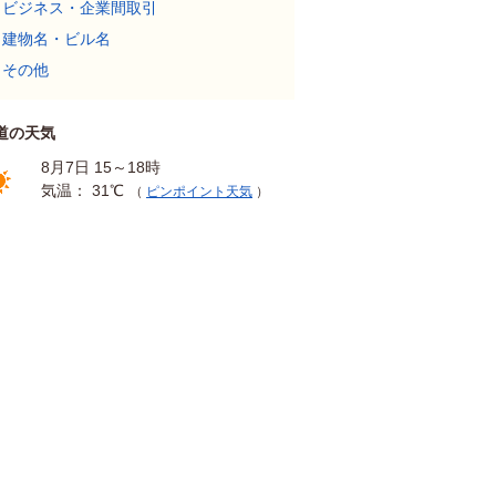
ビジネス・企業間取引
建物名・ビル名
その他
道の天気
8月7日 15～18時
気温： 31℃
（
ピンポイント天気
）