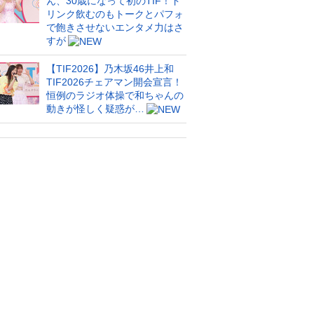
ん、30歳になって初のTIF！ド
リンク飲むのもトークとパフォ
で飽きさせないエンタメ力はさ
すが
【TIF2026】乃木坂46井上和
TIF2026チェアマン開会宣言！
恒例のラジオ体操で和ちゃんの
動きが怪しく疑惑が…