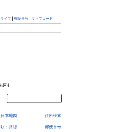
地図検索ならマピオントップ
ヘルプ
サイトマップ
ドライブ
郵便番号
マップコード
検索
を探す
今すぐ地図を見る
日本地図
住所検索
駅・路線
郵便番号