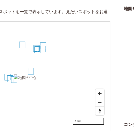
地図
スポットを一覧で表示しています。見たいスポットをお選
5
10
7
8
9
6
4
3
2
1
3 km
コン