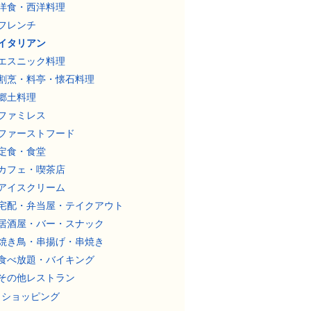
洋食・西洋料理
フレンチ
イタリアン
エスニック料理
割烹・料亭・懐石料理
郷土料理
ファミレス
ファーストフード
定食・食堂
カフェ・喫茶店
アイスクリーム
宅配・弁当屋・テイクアウト
居酒屋・バー・スナック
焼き鳥・串揚げ・串焼き
食べ放題・バイキング
その他レストラン
ショッピング