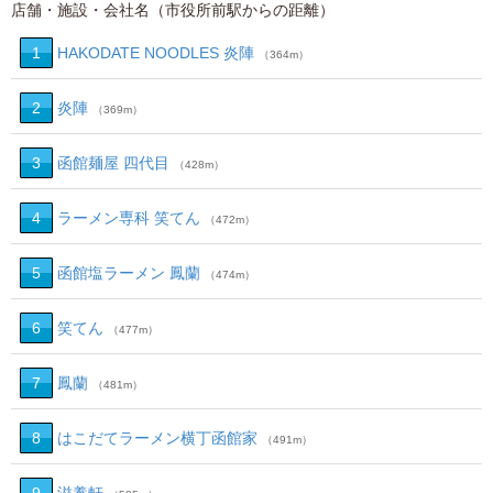
店舗・施設・会社名（市役所前駅からの距離）
1
HAKODATE NOODLES 炎陣
（364m）
2
炎陣
（369m）
3
函館麺屋 四代目
（428m）
4
ラーメン専科 笑てん
（472m）
5
函館塩ラーメン 鳳蘭
（474m）
6
笑てん
（477m）
7
鳳蘭
（481m）
8
はこだてラーメン横丁函館家
（491m）