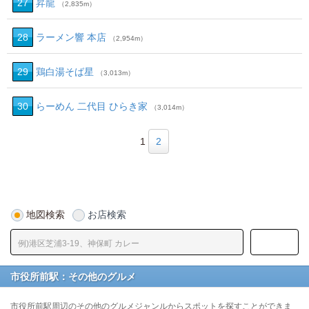
27
昇龍
（2,835m）
28
ラーメン響 本店
（2,954m）
29
鶏白湯そば星
（3,013m）
30
らーめん 二代目 ひらき家
（3,014m）
1
2
地図検索
お店検索
市役所前駅：その他のグルメ
市役所前駅周辺のその他のグルメジャンルからスポットを探すことができま