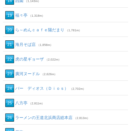
18
西園
（1,143m）
19
福々亭
（1,318m）
20
ら～めんｃａｆｅ陽だまり
（1,781m）
21
海月そば店
（1,858m）
22
虎の星ギョーザ
（2,022m）
23
廣河ヌードル
（2,626m）
24
バー ディオス（Ｄｉｏｓ）
（2,702m）
25
八方亭
（2,811m）
26
ラーメンの王道北浜商店総本店
（2,813m）