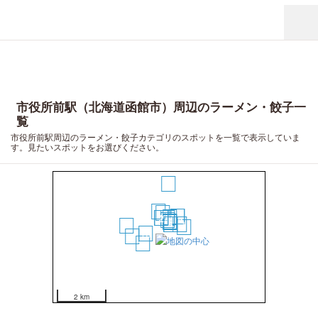
市役所前駅（北海道函館市）周辺のラーメン・餃子一
覧
市役所前駅周辺のラーメン・餃子カテゴリのスポットを一覧で表示していま
す。見たいスポットをお選びください。
20
12
11
14
15
9
1
2
8
3
7
5
4
6
13
19
17
10
18
16
2 km