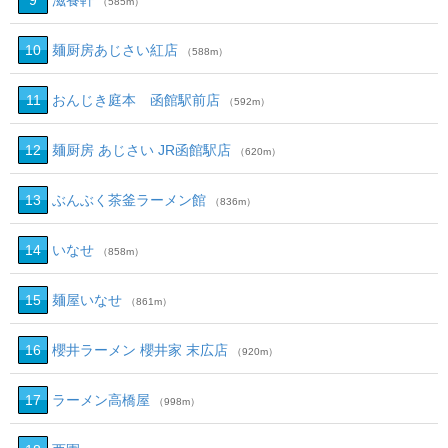
9
滋養軒
（585m）
10
麺厨房あじさい紅店
（588m）
11
おんじき庭本 函館駅前店
（592m）
12
麺厨房 あじさい JR函館駅店
（620m）
13
ぶんぶく茶釜ラーメン館
（836m）
14
いなせ
（858m）
15
麺屋いなせ
（861m）
16
櫻井ラーメン 櫻井家 末広店
（920m）
17
ラーメン高橋屋
（998m）