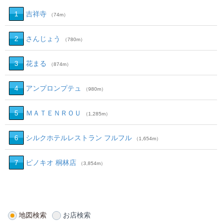
1
吉祥寺
（74m）
2
さんじょう
（780m）
3
花まる
（874m）
4
アンプロンプテュ
（980m）
5
ＭＡＴＥＮＲＯＵ
（1,285m）
6
シルクホテルレストラン フルフル
（1,654m）
7
ピノキオ 桐林店
（3,854m）
地図検索
お店検索