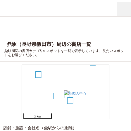
鼎駅（長野県飯田市）周辺の書店一覧
鼎駅周辺の書店カテゴリのスポットを一覧で表示しています。見たいスポッ
トをお選びください。
6
4
5
1
2
3
3 km
店舗・施設・会社名（鼎駅からの距離）