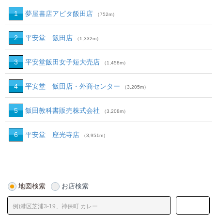
1
夢屋書店アピタ飯田店
（752m）
2
平安堂 飯田店
（1,332m）
3
平安堂飯田女子短大売店
（1,458m）
4
平安堂 飯田店・外商センター
（3,205m）
5
飯田教科書販売株式会社
（3,208m）
6
平安堂 座光寺店
（3,951m）
地図検索
お店検索