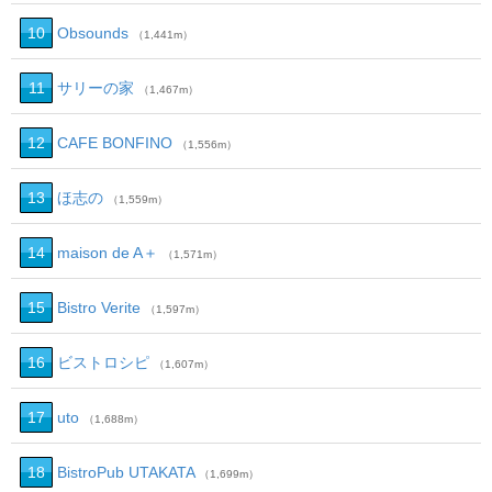
10
Obsounds
（1,441m）
11
サリーの家
（1,467m）
12
CAFE BONFINO
（1,556m）
13
ほ志の
（1,559m）
14
maison de A＋
（1,571m）
15
Bistro Verite
（1,597m）
16
ビストロシピ
（1,607m）
17
uto
（1,688m）
18
BistroPub UTAKATA
（1,699m）