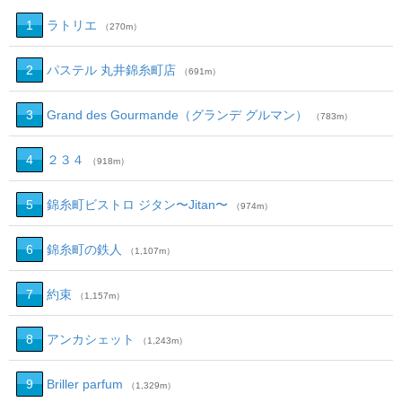
1
ラトリエ
（270m）
2
パステル 丸井錦糸町店
（691m）
3
Grand des Gourmande（グランデ グルマン）
（783m）
4
２３４
（918m）
5
錦糸町ビストロ ジタン〜Jitan〜
（974m）
6
錦糸町の鉄人
（1,107m）
7
約束
（1,157m）
8
アンカシェット
（1,243m）
9
Briller parfum
（1,329m）