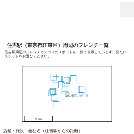
住吉駅（東京都江東区）周辺のフレンチ一覧
住吉駅周辺のフレンチカテゴリのスポットを一覧で表示しています。見たい
スポットをお選びください。
19
9
7
6
12
5
2
3
1
15
11
8
4
10
16
14
18
17
13
20
3 km
店舗・施設・会社名（住吉駅からの距離）