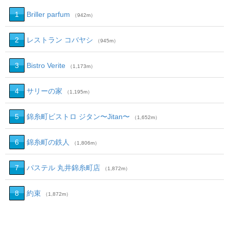
1
Briller parfum
（942m）
2
レストラン コバヤシ
（945m）
3
Bistro Verite
（1,173m）
4
サリーの家
（1,195m）
5
錦糸町ビストロ ジタン〜Jitan〜
（1,652m）
6
錦糸町の鉄人
（1,806m）
7
パステル 丸井錦糸町店
（1,872m）
8
約束
（1,872m）