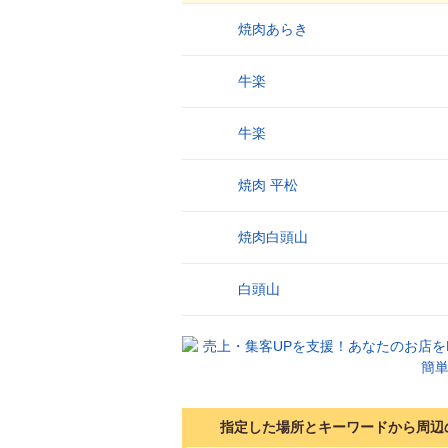
焼肉あらき
1
牛楽
2
牛楽
3
焼肉 平松
4
焼肉白頭山
5
白頭山
6
指定した場所とキーワードから周辺