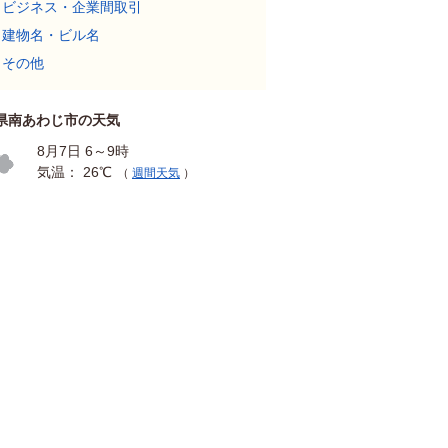
ビジネス・企業間取引
建物名・ビル名
その他
県南あわじ市の天気
8月7日 6～9時
気温： 26℃
（
週間天気
）