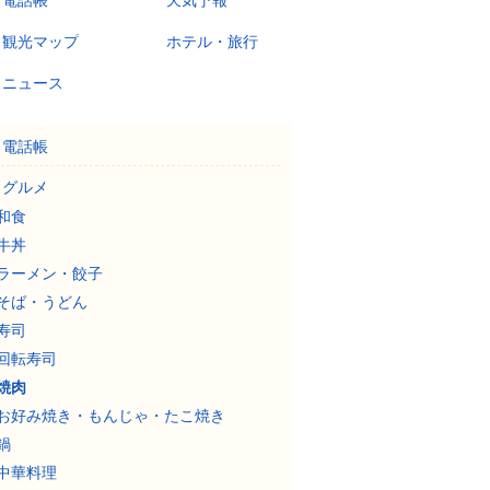
電話帳
天気予報
観光マップ
ホテル・旅行
ニュース
電話帳
グルメ
和食
牛丼
ラーメン・餃子
そば・うどん
寿司
回転寿司
焼肉
お好み焼き・もんじゃ・たこ焼き
鍋
中華料理