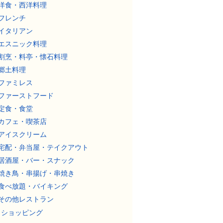
洋食・西洋料理
フレンチ
イタリアン
エスニック料理
割烹・料亭・懐石料理
郷土料理
ファミレス
ファーストフード
定食・食堂
カフェ・喫茶店
アイスクリーム
宅配・弁当屋・テイクアウト
居酒屋・バー・スナック
焼き鳥・串揚げ・串焼き
食べ放題・バイキング
その他レストラン
ショッピング