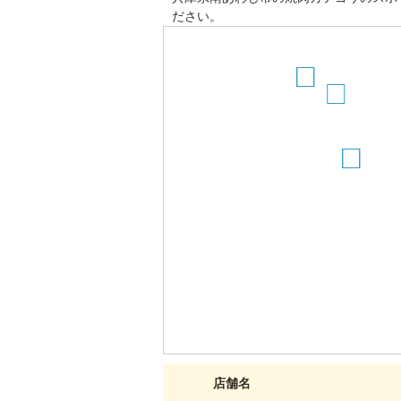
ださい。
5
6
4
2
3
店舗名