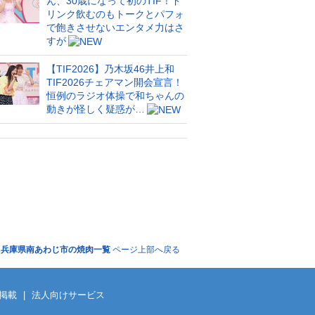
ん、30歳になって初のTIF！ド
リンク飲むのもトークとパフォ
で飽きさせないエンタメ力はさ
すが
【TIF2026】乃木坂46井上和
TIF2026チェアマン開会宣言！
恒例のラジオ体操で和ちゃんの
動きが怪しく疑惑が…
兵庫県南あわじ市の焼肉一覧
ページ上部へ戻る
掲載
|
法人向けサービス