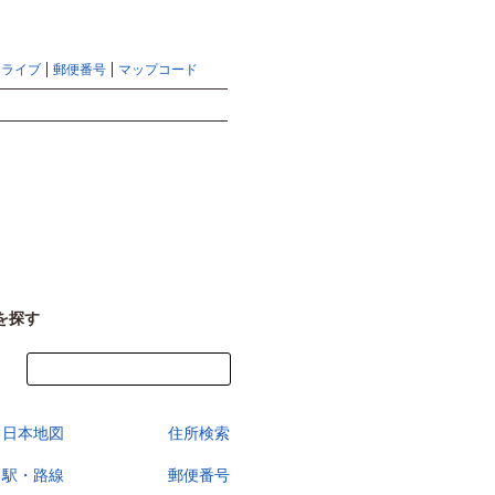
地図検索ならマピオントップ
ヘルプ
サイトマップ
ドライブ
郵便番号
マップコード
検索
を探す
今すぐ地図を見る
日本地図
住所検索
駅・路線
郵便番号