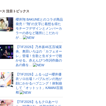
ース 注目トピックス
櫻井翔 BAKUNEとのコラボ商品
発売！“翔”の文字に着想を得た
モチーフデザインとメンバーカ
ラーの赤など随所にこだわり
が…
【TIF2026】乃木坂46五百城茉
央、奥田いろはの「カフェオー
レ」登場！生歌と生ギターで聴
かせる。赤えんぴつ作詞作曲の
あの曲を…
【TIF2026】ふるっぱー櫻井優
衣ソロ出場！バブルガンの泡が
顔にかかるハプニング！体制崩
して「オットット」KAWAII百面
相
【TIF2026】ももクロあーり