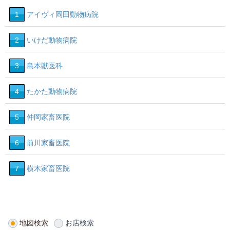
1
アイヴィ岡田動物病院
2
いけだ動物病院
3
島本獣医科
4
たかた動物病院
5
仲岡家畜医院
6
前川家畜医院
7
横木家畜医院
地図検索
お店検索