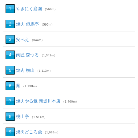
1
やきにく庭園
（566m）
2
焼肉 但馬亭
（595m）
3
安べえ
（644m）
4
肉匠 森つる
（1,042m）
5
焼肉 横山
（1,113m）
6
鳳
（1,138m）
7
焼肉やる気 新堀川本店
（1,460m）
8
桃山亭
（1,514m）
9
焼肉どころ鼎
（1,683m）