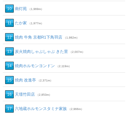
10
南灯苑
（1,969m）
11
たか家
（1,977m）
12
焼肉 牛角 京都R1下鳥羽店
（1,982m）
13
炭火焼肉しゃぶしゃぶ きた里
（2,007m）
14
焼肉ホルモンヨンドン
（2,119m）
15
焼肉 改進亭
（2,371m）
16
天壇竹田店
（2,853m）
17
六地蔵ホルモンスタミナ家族
（2,966m）