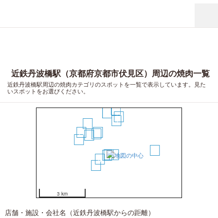
近鉄丹波橋駅（京都府京都市伏見区）周辺の焼肉一覧
近鉄丹波橋駅周辺の焼肉カテゴリのスポットを一覧で表示しています。見た
いスポットをお選びください。
16
15
14
10
9
13
11
6
5
7
12
17
1
3
2
4
8
3 km
店舗・施設・会社名（近鉄丹波橋駅からの距離）