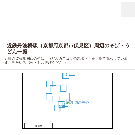
近鉄丹波橋駅（京都府京都市伏見区）周辺のそば・う
どん一覧
近鉄丹波橋駅周辺のそば・うどんカテゴリのスポットを一覧で表示していま
す。見たいスポットをお選びください。
17
16
13
12
14
15
4
10
1
11
2
7
3
5
6
9
8
3 km