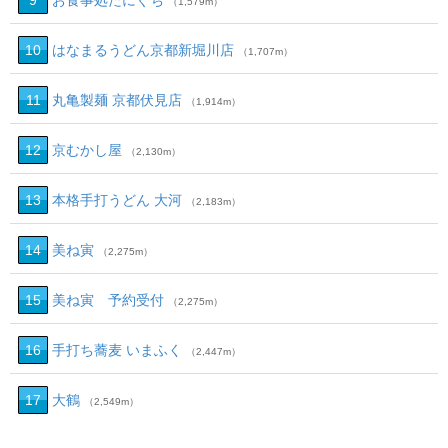
9
お食事処たにぐち
（1,579m）
10
はなまるうどん京都新堀川店
（1,707m）
11
丸亀製麺 京都伏見店
（1,914m）
12
京むかし屋
（2,130m）
13
本格手打うどん 大河
（2,183m）
14
美ね寅
（2,275m）
15
美ね寅 予約受付
（2,275m）
16
手打ち蕎麦 いまふく
（2,447m）
17
大鶴
（2,549m）