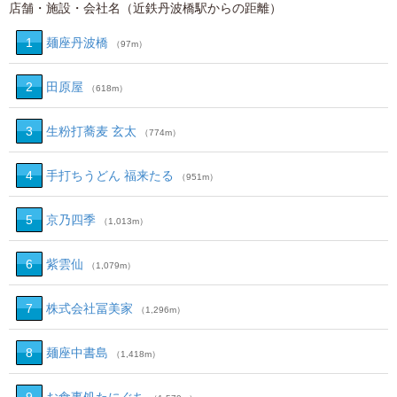
店舗・施設・会社名（近鉄丹波橋駅からの距離）
1
麺座丹波橋
（97m）
2
田原屋
（618m）
3
生粉打蕎麦 玄太
（774m）
4
手打ちうどん 福来たる
（951m）
5
京乃四季
（1,013m）
6
紫雲仙
（1,079m）
7
株式会社冨美家
（1,296m）
8
麺座中書島
（1,418m）