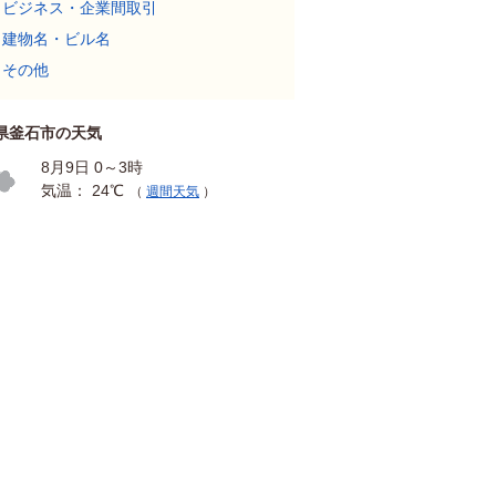
ビジネス・企業間取引
建物名・ビル名
その他
県釜石市の天気
8月9日 0～3時
気温： 24℃
（
週間天気
）