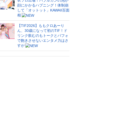
衣ソロ出場！バブルガンの泡が
顔にかかるハプニング！体制崩
して「オットット」KAWAII百面
相
【TIF2026】ももクロあーり
ん、30歳になって初のTIF！ド
リンク飲むのもトークとパフォ
で飽きさせないエンタメ力はさ
すが