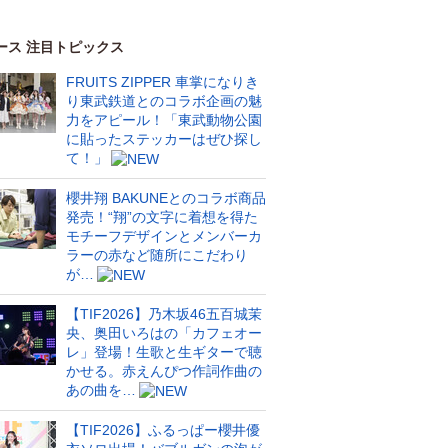
ース 注目トピックス
FRUITS ZIPPER 車掌になりき
り東武鉄道とのコラボ企画の魅
力をアピール！「東武動物公園
に貼ったステッカーはぜひ探し
て！」
櫻井翔 BAKUNEとのコラボ商品
発売！“翔”の文字に着想を得た
モチーフデザインとメンバーカ
ラーの赤など随所にこだわり
が…
【TIF2026】乃木坂46五百城茉
央、奥田いろはの「カフェオー
レ」登場！生歌と生ギターで聴
かせる。赤えんぴつ作詞作曲の
あの曲を…
【TIF2026】ふるっぱー櫻井優