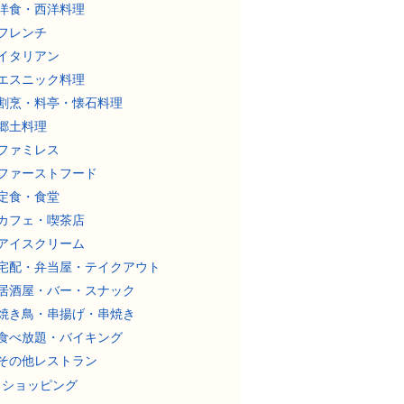
洋食・西洋料理
フレンチ
イタリアン
エスニック料理
割烹・料亭・懐石料理
郷土料理
ファミレス
ファーストフード
定食・食堂
カフェ・喫茶店
アイスクリーム
宅配・弁当屋・テイクアウト
居酒屋・バー・スナック
焼き鳥・串揚げ・串焼き
食べ放題・バイキング
その他レストラン
ショッピング