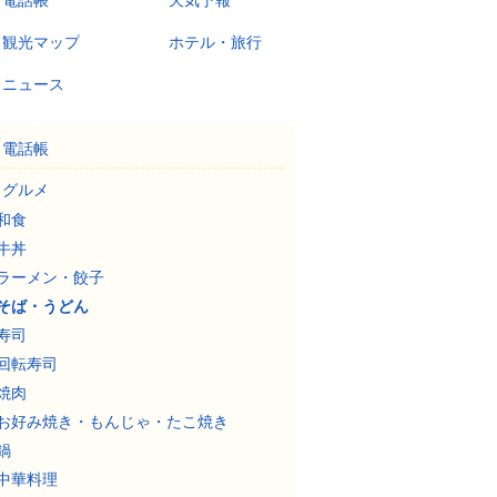
電話帳
天気予報
観光マップ
ホテル・旅行
ニュース
電話帳
グルメ
和食
牛丼
ラーメン・餃子
そば・うどん
寿司
回転寿司
焼肉
お好み焼き・もんじゃ・たこ焼き
鍋
中華料理