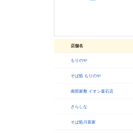
店舗名
もりのや
1
そば処 もりのや
2
南部家敷 イオン釜石店
3
さらしな
4
そば処川喜家
5