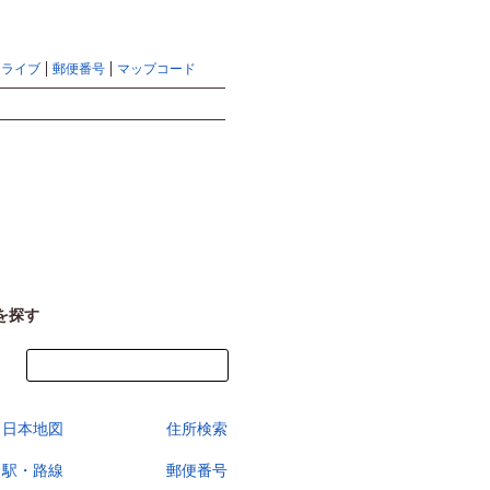
地図検索ならマピオントップ
ヘルプ
サイトマップ
ドライブ
郵便番号
マップコード
検索
を探す
今すぐ地図を見る
日本地図
住所検索
駅・路線
郵便番号