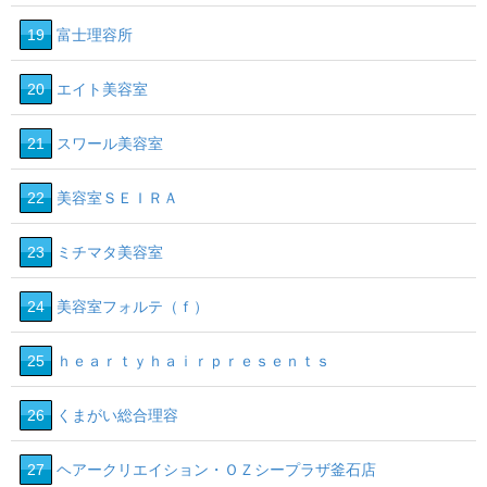
19
富士理容所
20
エイト美容室
21
スワール美容室
22
美容室ＳＥＩＲＡ
23
ミチマタ美容室
24
美容室フォルテ（ｆ）
25
ｈｅａｒｔｙｈａｉｒｐｒｅｓｅｎｔｓ
26
くまがい総合理容
27
ヘアークリエイション・ＯＺシープラザ釜石店