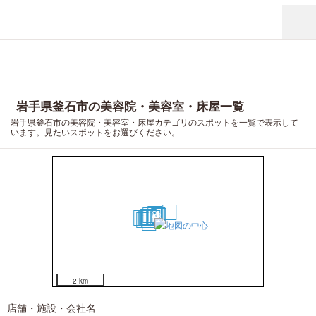
岩手県釜石市の美容院・美容室・床屋一覧
岩手県釜石市の美容院・美容室・床屋カテゴリのスポットを一覧で表示して
います。見たいスポットをお選びください。
10
2
8
1
3
11
5
6
4
13
14
9
20
17
16
12
7
19
15
18
2 km
店舗・施設・会社名