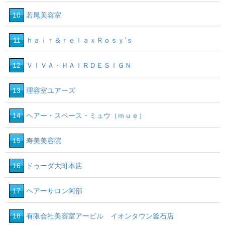
10
若尾美容室
11
ｈａｉｒ＆ｒｅｌａｘＲｏｓｙ’ｓ
12
ＶＩＶＡ・ＨＡＩＲＤＥＳＩＧＮ
13
理容室ユアーズ
14
ヘアー・スペース・ミュウ（ｍｕｅ）
15
寿美美容院
16
ドゥーダ大町本店
17
ヘアーサロン阿部
18
有限会社美容室アービル イオンタウン釜石店