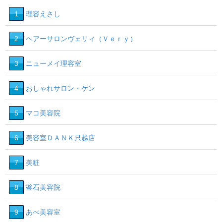
1
理容えさし
2
ヘアーサロンヴェリィ（Ｖｅｒｙ）
3
ニューメイ理容室
4
おしゃれサロン・ケン
5
マコ美容院
6
美容室ＤＡＮＫ只越店
7
美粧
8
釜石美容院
9
あべ美容室