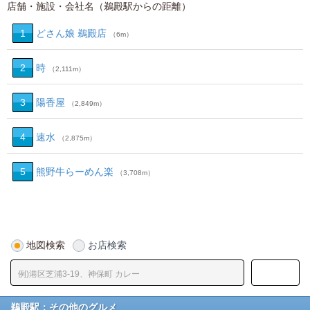
店舗・施設・会社名（鵜殿駅からの距離）
1
どさん娘 鵜殿店
（6m）
2
時
（2,111m）
3
陽香屋
（2,849m）
4
速水
（2,875m）
5
熊野牛らーめん楽
（3,708m）
地図検索
お店検索
鵜殿駅：その他のグルメ