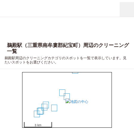
鵜殿駅（三重県南牟婁郡紀宝町）周辺のクリーニング
一覧
鵜殿駅周辺のクリーニングカテゴリのスポットを一覧で表示しています。見
たいスポットをお選びください。
6
2
1
4
5
3
7
8
9
10
3 km