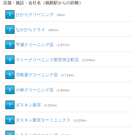
店舗・施設・会社名（鵜殿駅からの距離）
1
ひかりクリーニング
（93m）
2
なかひらドライ
（601m）
3
平瀬クリーニング店
（1,877m）
4
マミークリーニング新宮仲之町店
（2,476m）
5
浮島屋クリーニング店
（2,713m）
6
小林クリーニング店
（2,834m）
7
ダスキン新宮
（3,223m）
8
ダスキン新宮ターミニックス
（3,223m）