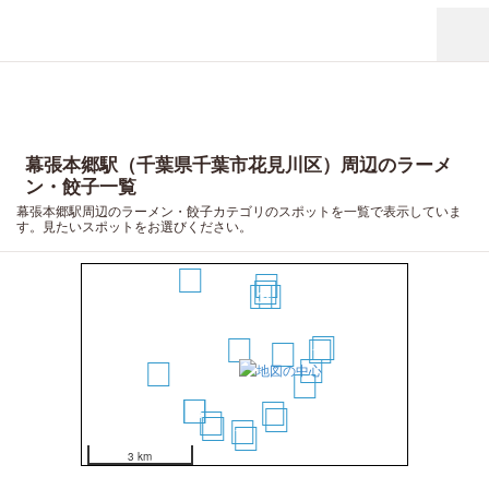
幕張本郷駅（千葉県千葉市花見川区）周辺のラーメ
ン・餃子一覧
幕張本郷駅周辺のラーメン・餃子カテゴリのスポットを一覧で表示していま
す。見たいスポットをお選びください。
18
6
5
3
4
12
1
10
2
7
19
9
13
14
8
11
15
17
16
20
3 km