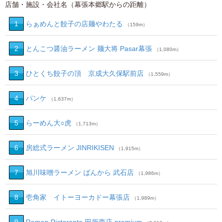
店舗・施設・会社名（幕張本郷駅からの距離）
1
らぁめんと餃子の店麺やわたる
（159m）
2
とんこつ醤油ラーメン 麺大将 Pasar幕張
（1,080m）
3
ひとくち餃子の頂 京成大久保駅前店
（1,559m）
4
パンケ
（1,637m）
5
らーめん大○虎
（1,713m）
6
房総式ラーメン JINRIKISEN
（1,915m）
7
旭川味噌ラーメン ばんから 武石店
（1,986m）
8
壱角家 イトーヨーカドー幕張店
（1,989m）