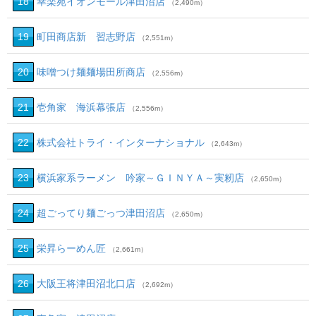
18
幸楽苑イオンモール津田沼店
（2,490m）
19
町田商店新 習志野店
（2,551m）
20
味噌つけ麺麺場田所商店
（2,556m）
21
壱角家 海浜幕張店
（2,556m）
22
株式会社トライ・インターナショナル
（2,643m）
23
横浜家系ラーメン 吟家～ＧＩＮＹＡ～実籾店
（2,650m）
24
超ごってり麺ごっつ津田沼店
（2,650m）
25
栄昇らーめん匠
（2,661m）
26
大阪王将津田沼北口店
（2,692m）