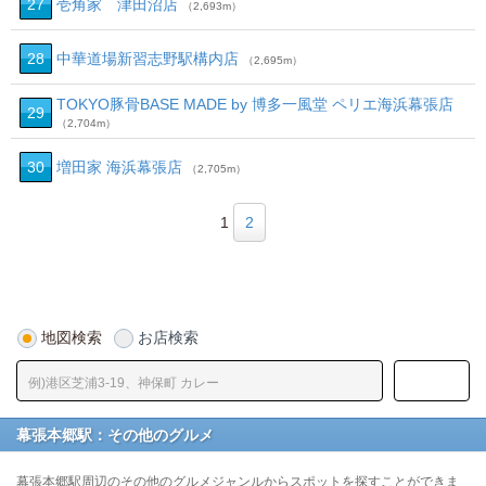
27
壱角家 津田沼店
（2,693m）
28
中華道場新習志野駅構内店
（2,695m）
TOKYO豚骨BASE MADE by 博多一風堂 ペリエ海浜幕張店
29
（2,704m）
30
増田家 海浜幕張店
（2,705m）
1
2
地図検索
お店検索
幕張本郷駅：その他のグルメ
幕張本郷駅周辺のその他のグルメジャンルからスポットを探すことができま