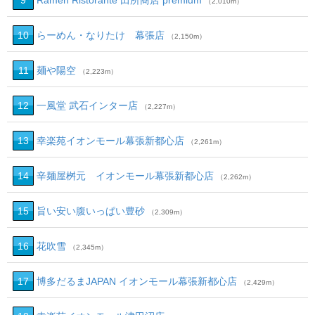
9
Ramen Ristorante 田所商店 premium
（2,010m）
10
らーめん・なりたけ 幕張店
（2,150m）
11
麺や陽空
（2,223m）
12
一風堂 武石インター店
（2,227m）
13
幸楽苑イオンモール幕張新都心店
（2,261m）
14
辛麺屋桝元 イオンモール幕張新都心店
（2,262m）
15
旨い安い腹いっぱい豊砂
（2,309m）
16
花吹雪
（2,345m）
17
博多だるまJAPAN イオンモール幕張新都心店
（2,429m）