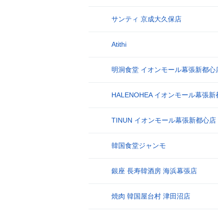
サンティ 京成大久保店
6
Atithi
7
明洞食堂 イオンモール幕張新都心
8
HALENOHEA イオンモール幕張
9
TINUN イオンモール幕張新都心店
10
韓国食堂ジャンモ
11
銀座 長寿韓酒房 海浜幕張店
12
焼肉 韓国屋台村 津田沼店
13