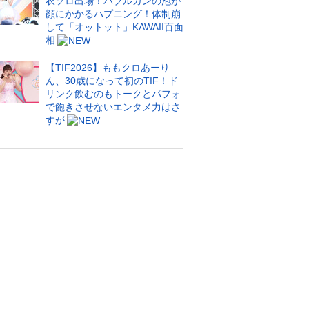
衣ソロ出場！バブルガンの泡が
顔にかかるハプニング！体制崩
して「オットット」KAWAII百面
相
【TIF2026】ももクロあーり
ん、30歳になって初のTIF！ド
リンク飲むのもトークとパフォ
で飽きさせないエンタメ力はさ
すが