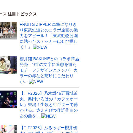
ース 注目トピックス
FRUITS ZIPPER 車掌になりき
り東武鉄道とのコラボ企画の魅
力をアピール！「東武動物公園
に貼ったステッカーはぜひ探し
て！」
櫻井翔 BAKUNEとのコラボ商品
発売！“翔”の文字に着想を得た
モチーフデザインとメンバーカ
ラーの赤など随所にこだわり
が…
【TIF2026】乃木坂46五百城茉
央、奥田いろはの「カフェオー
レ」登場！生歌と生ギターで聴
かせる。赤えんぴつ作詞作曲の
あの曲を…
【TIF2026】ふるっぱー櫻井優