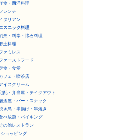
洋食・西洋料理
フレンチ
イタリアン
エスニック料理
割烹・料亭・懐石料理
郷土料理
ファミレス
ファーストフード
定食・食堂
カフェ・喫茶店
アイスクリーム
宅配・弁当屋・テイクアウト
居酒屋・バー・スナック
焼き鳥・串揚げ・串焼き
食べ放題・バイキング
その他レストラン
ショッピング