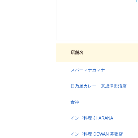
店舗名
スバーマナカマナ
1
日乃屋カレー 京成津田沼店
2
食神
3
インド料理 JHARANA
4
インド料理 DEWAN 幕張店
5