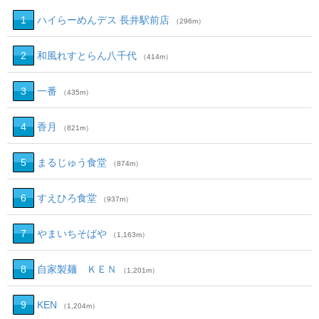
1
ハイらーめんデス 長井駅前店
（296m）
2
和風れすとらん八千代
（414m）
3
一番
（435m）
4
香月
（821m）
5
まるじゅう食堂
（874m）
6
すえひろ食堂
（937m）
7
やまいちそばや
（1,163m）
8
自家製麺 ＫＥＮ
（1,201m）
9
KEN
（1,204m）