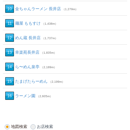
10
金ちゃんラーメン 長井店
（1,279m）
11
麺屋 ももすけ
（1,438m）
12
めん蔵 長井店
（1,737m）
13
幸楽苑長井店
（1,835m）
14
ら〜めん泉亭
（2,189m）
15
たまげたらーめん
（2,199m）
16
ラーメン園
（2,605m）
地図検索
お店検索