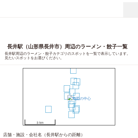
長井駅（山形県長井市）周辺のラーメン・餃子一覧
長井駅周辺のラーメン・餃子カテゴリのスポットを一覧で表示しています。
見たいスポットをお選びください。
15
7
10
6
3
1
2
4
5
8
9
11
12
16
13
14
3 km
店舗・施設・会社名（長井駅からの距離）