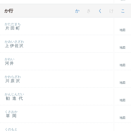
か行
か
き
く
け
こ
かただまち
片田町
地図
かみいさざわ
上伊佐沢
地図
かわい
河井
地図
かわらざわ
川原沢
地図
かんじんだい
勧進代
地図
くさおか
草岡
地図
くのもと