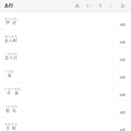
あ行
あ
い
う
え
お
あしざわ
芦沢
地図
あらまち
あら町
地図
いかがわ
五十川
地図
いずみ
泉
地図
いまいずみ
今泉
地図
うたまる
歌丸
地図
おおまち
大町
地図