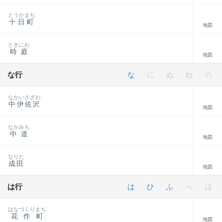
とうかまち
十日町
地図
ときにわ
時庭
地図
な行
な
に
ぬ
ね
の
なかいさざわ
中伊佐沢
地図
なかみち
中道
地図
なりた
成田
地図
は行
は
ひ
ふ
へ
ほ
はなづくりまち
花作町
地図