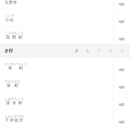
九野本
地図
こいで
小出
地図
こうやちょう
高野町
地図
さ行
さ
し
す
せ
そ
さいわいちょう
幸町
地図
さかえまち
栄町
地図
しみずちょう
清水町
地図
しもいさざわ
下伊佐沢
地図