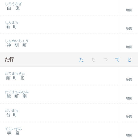
しろうさぎ
白兎
地図
しんまち
新町
地図
しんめいちょう
神明町
地図
た行
た
ち
つ
て
と
たてまちきた
館町北
地図
たてまちみなみ
館町南
地図
だいまち
台町
地図
てらいずみ
寺泉
地図