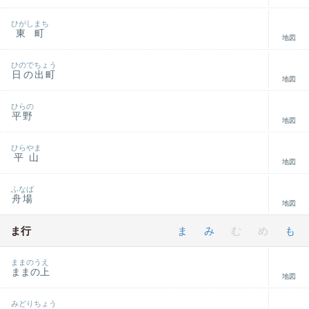
ひがしまち
東町
地図
ひのでちょう
日の出町
地図
ひらの
平野
地図
ひらやま
平山
地図
ふなば
舟場
地図
ま行
ま
み
む
め
も
ままのうえ
ままの上
地図
みどりちょう