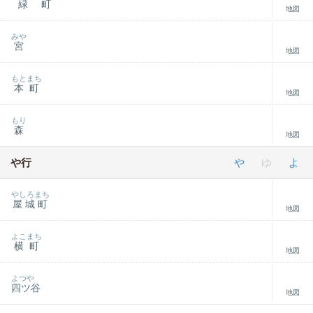
緑町
地図
みや
宮
地図
もとまち
本町
地図
もり
森
地図
や行
や
ゆ
よ
やしろまち
屋城町
地図
よこまち
横町
地図
よつや
四ツ谷
地図