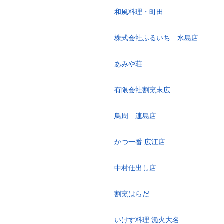
和風料理・町田
6
株式会社ふるいち 水島店
7
あみや荘
8
有限会社割烹末広
9
鳥周 連島店
10
かつ一番 広江店
11
中村仕出し店
12
割烹はらだ
13
いけす料理 漁火大名
14