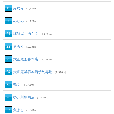
19
みなみ
（1,121m）
20
みなみ
（1,121m）
21
海鮮屋 勇らく
（1,229m）
22
勇らく
（1,235m）
23
大正庵釜春本店
（1,318m）
24
大正庵釜春本店予約専用
（1,318m）
25
鮨安
（1,324m）
26
桝八川魚商店
（1,404m）
27
魚よし
（1,441m）