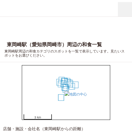
東岡崎駅（愛知県岡崎市）周辺の和食一覧
東岡崎駅周辺の和食カテゴリのスポットを一覧で表示しています。見たいス
ポットをお選びください。
17
14
15
13
11
16
9
10
5
12
6
7
18
4
8
3
1
2
19
20
3 km
店舗・施設・会社名（東岡崎駅からの距離）