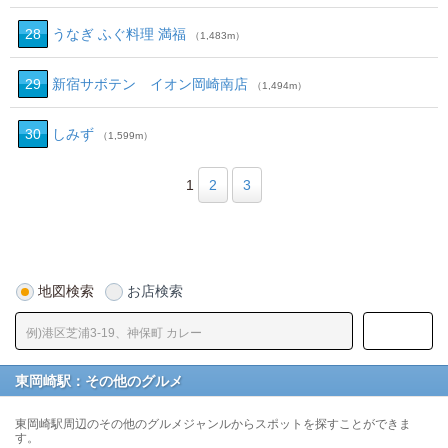
28
うなぎ ふぐ料理 満福
（1,483m）
29
新宿サボテン イオン岡崎南店
（1,494m）
30
しみず
（1,599m）
1
2
3
地図検索
お店検索
東岡崎駅：その他のグルメ
東岡崎駅周辺のその他のグルメジャンルからスポットを探すことができま
す。