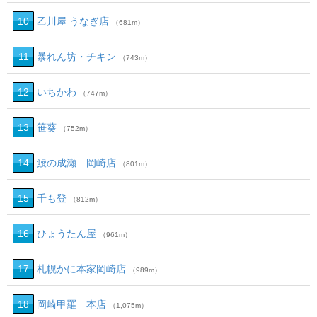
10
乙川屋 うなぎ店
（681m）
11
暴れん坊・チキン
（743m）
12
いちかわ
（747m）
13
笹葵
（752m）
14
鰻の成瀬 岡崎店
（801m）
15
千も登
（812m）
16
ひょうたん屋
（961m）
17
札幌かに本家岡崎店
（989m）
18
岡崎甲羅 本店
（1,075m）