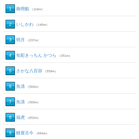
1
御用鮨
（116m）
2
いしかわ
（140m）
3
明月
（237m）
4
旬彩きっちん かつら
（351m）
5
さかな八百弥
（559m）
6
魚清
（593m）
7
魚清
（593m）
8
福虎
（652m）
9
鰻屋古今
（664m）