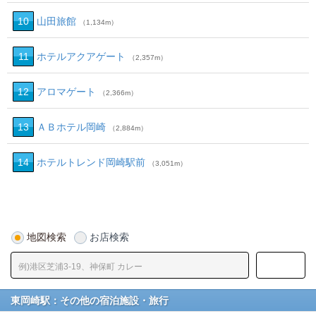
10
山田旅館
（1,134m）
11
ホテルアクアゲート
（2,357m）
12
アロマゲート
（2,366m）
13
ＡＢホテル岡崎
（2,884m）
14
ホテルトレンド岡崎駅前
（3,051m）
地図検索
お店検索
東岡崎駅：その他の宿泊施設・旅行