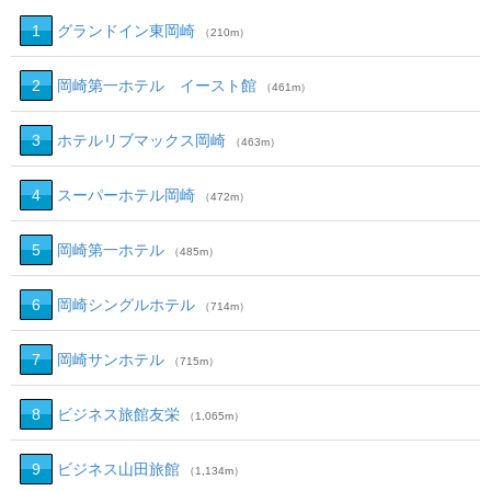
1
グランドイン東岡崎
（210m）
2
岡崎第一ホテル イースト館
（461m）
3
ホテルリブマックス岡崎
（463m）
4
スーパーホテル岡崎
（472m）
5
岡崎第一ホテル
（485m）
6
岡崎シングルホテル
（714m）
7
岡崎サンホテル
（715m）
8
ビジネス旅館友栄
（1,065m）
9
ビジネス山田旅館
（1,134m）