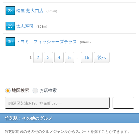
28
松屋 芝大門店
（852m）
29
太志寿司
（863m）
30
トヨミ フィッシャーズテラス
（864m）
1
2
3
4
5
…
15
後へ
地図検索
お店検索
竹芝駅：その他のグルメ
竹芝駅周辺のその他のグルメジャンルからスポットを探すことができます。