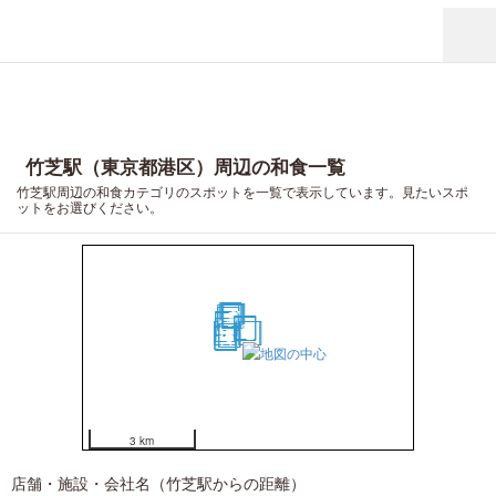
竹芝駅（東京都港区）周辺の和食一覧
竹芝駅周辺の和食カテゴリのスポットを一覧で表示しています。見たいスポ
ットをお選びください。
20
17
9
19
7
8
18
12
16
4
3
10
14
15
1
2
5
6
13
11
3 km
店舗・施設・会社名（竹芝駅からの距離）