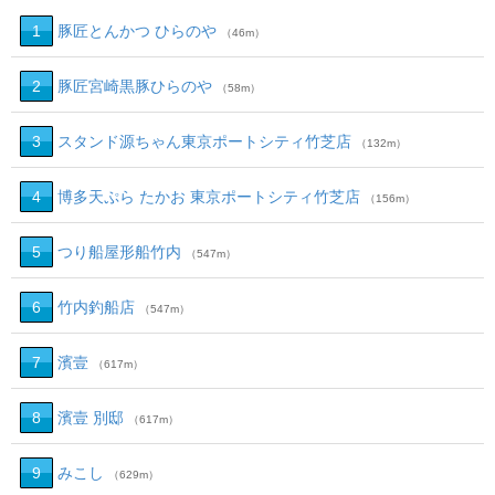
1
豚匠とんかつ ひらのや
（46m）
2
豚匠宮崎黒豚ひらのや
（58m）
3
スタンド源ちゃん東京ポートシティ竹芝店
（132m）
4
博多天ぷら たかお 東京ポートシティ竹芝店
（156m）
5
つり船屋形船竹内
（547m）
6
竹内釣船店
（547m）
7
濱壹
（617m）
8
濱壹 別邸
（617m）
9
みこし
（629m）