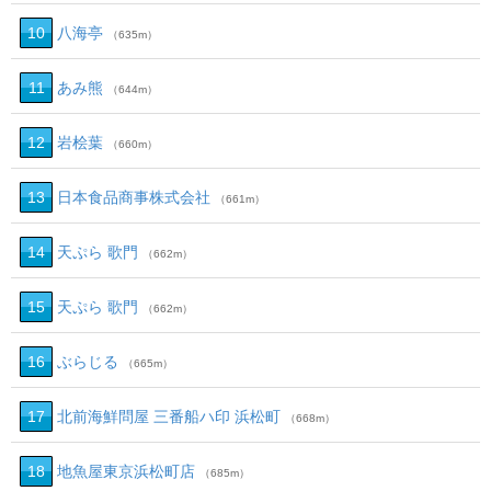
10
八海亭
（635m）
11
あみ熊
（644m）
12
岩桧葉
（660m）
13
日本食品商事株式会社
（661m）
14
天ぷら 歌門
（662m）
15
天ぷら 歌門
（662m）
16
ぶらじる
（665m）
17
北前海鮮問屋 三番船ハ印 浜松町
（668m）
18
地魚屋東京浜松町店
（685m）