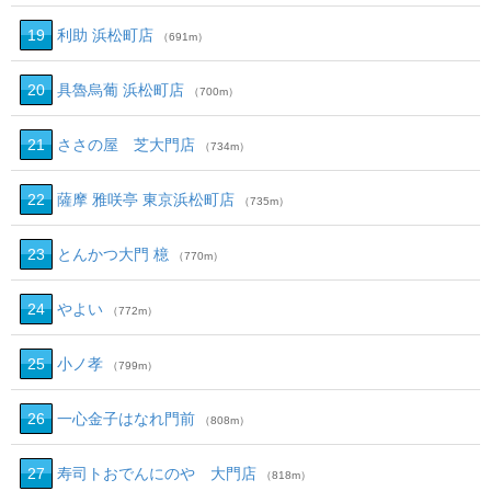
19
利助 浜松町店
（691m）
20
具魯烏葡 浜松町店
（700m）
21
ささの屋 芝大門店
（734m）
22
薩摩 雅咲亭 東京浜松町店
（735m）
23
とんかつ大門 檍
（770m）
24
やよい
（772m）
25
小ノ孝
（799m）
26
一心金子はなれ門前
（808m）
27
寿司トおでんにのや 大門店
（818m）