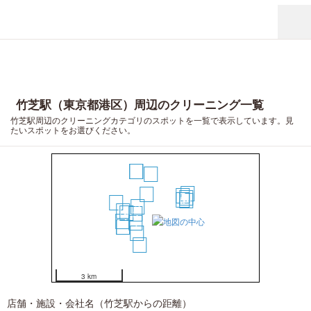
竹芝駅（東京都港区）周辺のクリーニング一覧
竹芝駅周辺のクリーニングカテゴリのスポットを一覧で表示しています。見
たいスポットをお選びください。
19
20
12
13
1
7
10
5
9
18
2
11
6
3
14
4
15
16
8
17
3 km
店舗・施設・会社名（竹芝駅からの距離）