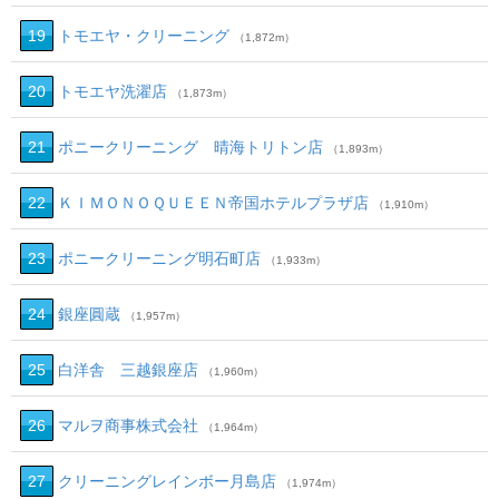
19
トモエヤ・クリーニング
（1,872m）
20
トモエヤ洗濯店
（1,873m）
21
ポニークリーニング 晴海トリトン店
（1,893m）
22
ＫＩＭＯＮＯＱＵＥＥＮ帝国ホテルプラザ店
（1,910m）
23
ポニークリーニング明石町店
（1,933m）
24
銀座圓蔵
（1,957m）
25
白洋舎 三越銀座店
（1,960m）
26
マルヲ商事株式会社
（1,964m）
27
クリーニングレインボー月島店
（1,974m）