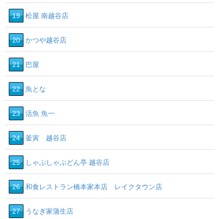
19
松屋 南越谷店
20
かつや越谷店
21
巴屋
22
魚とな
23
活魚 魚一
24
釜寅 越谷店
25
しゃぶしゃぶどん亭 越谷店
26
和食レストラン橋本家本店 レイクタウン店
27
うなぎ家蒲生店