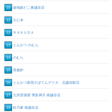
10
築地銀だこ東越谷店
11
久仁本
12
ＲＡＫＵＤＡ
13
とんかつ のむら
14
のむら
15
美都炉
16
とんかつ新宿さぼてんデリカ 北越谷駅店
17
九州居酒屋 博多満月 南越谷店
18
松乃家 南越谷店