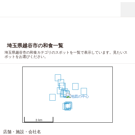
埼玉県越谷市の和食一覧
埼玉県越谷市の和食カテゴリのスポットを一覧で表示しています。見たいス
ポットをお選びください。
16
11
9
2
10
3
4
1
7
5
8
6
20
12
13
14
15
17
18
19
3 km
店舗・施設・会社名