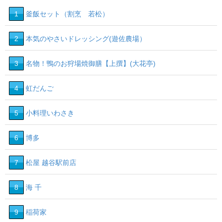
1
釜飯セット（割烹 若松）
2
本気のやさいドレッシング(遊佐農場）
3
名物！鴨のお狩場焼御膳【上撰】(大花亭)
4
虹だんご
5
小料理いわさき
6
博多
7
松屋 越谷駅前店
8
海 千
9
稲荷家