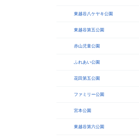
東越谷八ケヤキ公園
13
東越谷第五公園
14
赤山児童公園
15
ふれあい公園
16
花田第五公園
17
ファミリー公園
18
宮本公園
19
東越谷第六公園
20