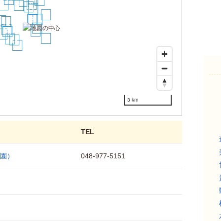
17
11
9
23
7
6
4
13
2
3
5
19
12
8
15
10
16
26
29
22
18
27
3 km
TEL
園）
048-977-5151