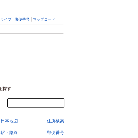
地図検索ならマピオントップ
ヘルプ
サイトマップ
ドライブ
郵便番号
マップコード
検索
を探す
今すぐ地図を見る
日本地図
住所検索
駅・路線
郵便番号