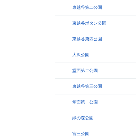
東越谷第二公園
4
東越谷ボタン公園
5
東越谷第四公園
6
大沢公園
7
堂面第二公園
8
東越谷第三公園
9
堂面第一公園
10
緑の森公園
11
宮三公園
12