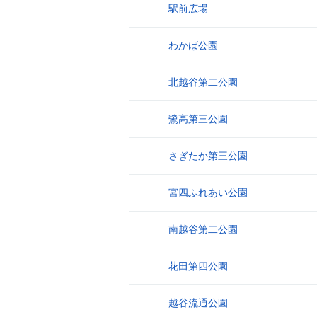
駅前広場
21
わかば公園
22
北越谷第二公園
23
鷺高第三公園
24
さぎたか第三公園
25
宮四ふれあい公園
26
南越谷第二公園
27
花田第四公園
28
越谷流通公園
29