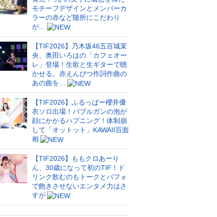
モチーフデザインとメンバーカ
ラーの赤など随所にこだわり
が…
【TIF2026】乃木坂46五百城茉
央、奥田いろはの「カフェオー
レ」登場！生歌と生ギターで聴
かせる。赤えんぴつ作詞作曲の
あの曲を…
【TIF2026】ふるっぱー櫻井優
衣ソロ出場！バブルガンの泡が
顔にかかるハプニング！体制崩
して「オットット」KAWAII百面
相
【TIF2026】ももクロあーり
ん、30歳になって初のTIF！ド
リンク飲むのもトークとパフォ
で飽きさせないエンタメ力はさ
すが