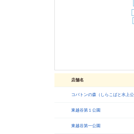
店舗名
コバトンの森（しらこばと水上公
1
東越谷第１公園
2
東越谷第一公園
3