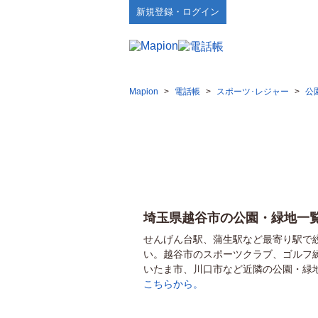
新規登録・ログイン
Mapion
>
電話帳
>
スポーツ･レジャー
>
公
埼玉県越谷市の公園・緑地一
せんげん台駅、蒲生駅など最寄り駅で
い。越谷市のスポーツクラブ、ゴルフ
いたま市、川口市など近隣の公園・緑
こちらから。