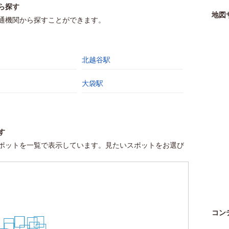
ら探す
地図
通機関から探すことができます。
北越谷駅
大袋駅
す
ポットを一覧で表示しています。見たいスポットをお選び
コン
24
25
28
20
30
14
21