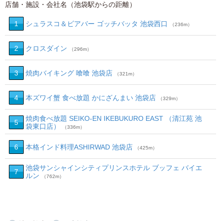
店舗・施設・会社名（池袋駅からの距離）
1
シュラスコ＆ビアバー ゴッチバッタ 池袋西口
（236m）
2
クロスダイン
（296m）
3
焼肉バイキング 喰喰 池袋店
（321m）
4
本ズワイ蟹 食べ放題 かにざんまい 池袋店
（329m）
焼肉食べ放題 SEIKO‐EN IKEBUKURO EAST （清江苑 池
5
袋東口店）
（336m）
6
本格インド料理ASHIRWAD 池袋店
（425m）
池袋サンシャインシティプリンスホテル ブッフェ バイエ
7
ルン
（762m）