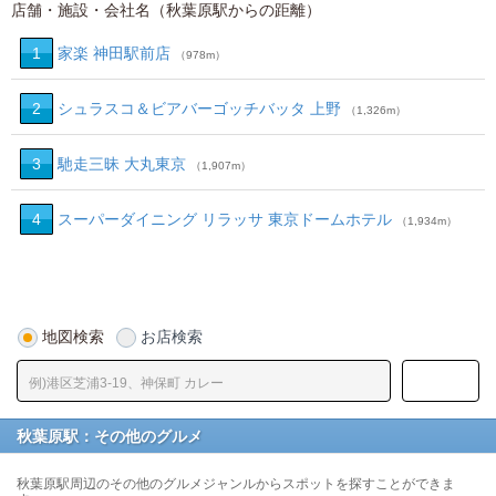
店舗・施設・会社名（秋葉原駅からの距離）
1
家楽 神田駅前店
（978m）
2
シュラスコ＆ビアバーゴッチバッタ 上野
（1,326m）
3
馳走三昧 大丸東京
（1,907m）
4
スーパーダイニング リラッサ 東京ドームホテル
（1,934m）
地図検索
お店検索
秋葉原駅：その他のグルメ
秋葉原駅周辺のその他のグルメジャンルからスポットを探すことができま